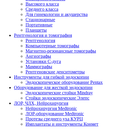
Высокого класса
Среднего класса
Для гинекологии и акушерства
Стационарные
Портативные
Планшеты
Рентгенология и томография
Рентгенология
Компьютерные томографы
Магнитно-резонансные томографы
Ангиографы
Установки С-дуга
Маммографы
Рентгеновские денситометры
Инструменты для гибкой эндоскопии
Эндоскопическое оборудование Pentax
Оборудование для жесткой эндоскопии
Эндоскопические стойки Mindray
Стойки эндоскопические Элепс
ЛОР, ЧЛХ, Нейрохирургия
Нейрохирургия Medtronic
ЛОР-оборудование Medtronic
Протезы среднего уха КУРЦ
Имплантаты и инструменты Конмет