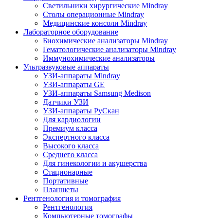
Светильники хирургические Mindray
Столы операционные Mindray
Медицинские консоли Mindray
Лабораторное оборудование
Биохимические анализаторы Mindray
Гематологические анализаторы Mindray
Иммунохимические анализаторы
Ультразвуковые аппараты
УЗИ-аппараты Mindray
УЗИ-аппараты GE
УЗИ-аппараты Samsung Medison
Датчики УЗИ
УЗИ-аппараты РуСкан
Для кардиологии
Премиум класса
Экспертного класса
Высокого класса
Среднего класса
Для гинекологии и акушерства
Стационарные
Портативные
Планшеты
Рентгенология и томография
Рентгенология
Компьютерные томографы