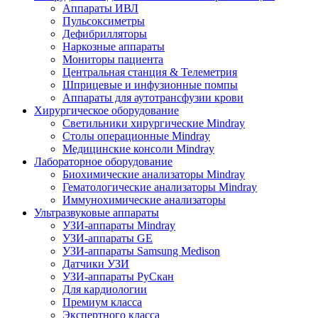
Аппараты ИВЛ
Пульсоксиметры
Дефибрилляторы
Наркозные аппараты
Мониторы пациента
Центральная станция & Телеметрия
Шприцевые и инфузионные помпы
Аппараты для аутотрансфузии крови
Хирургическое оборудование
Светильники хирургические Mindray
Столы операционные Mindray
Медицинские консоли Mindray
Лабораторное оборудование
Биохимические анализаторы Mindray
Гематологические анализаторы Mindray
Иммунохимические анализаторы
Ультразвуковые аппараты
УЗИ-аппараты Mindray
УЗИ-аппараты GE
УЗИ-аппараты Samsung Medison
Датчики УЗИ
УЗИ-аппараты РуСкан
Для кардиологии
Премиум класса
Экспертного класса