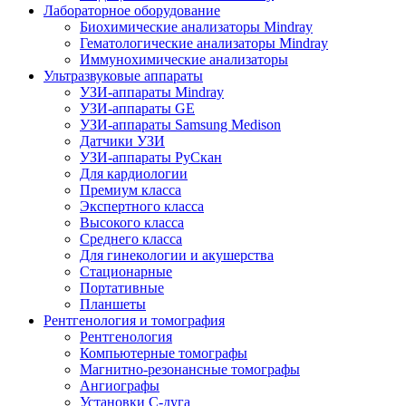
Лабораторное оборудование
Биохимические анализаторы Mindray
Гематологические анализаторы Mindray
Иммунохимические анализаторы
Ультразвуковые аппараты
УЗИ-аппараты Mindray
УЗИ-аппараты GE
УЗИ-аппараты Samsung Medison
Датчики УЗИ
УЗИ-аппараты РуСкан
Для кардиологии
Премиум класса
Экспертного класса
Высокого класса
Среднего класса
Для гинекологии и акушерства
Стационарные
Портативные
Планшеты
Рентгенология и томография
Рентгенология
Компьютерные томографы
Магнитно-резонансные томографы
Ангиографы
Установки С-дуга