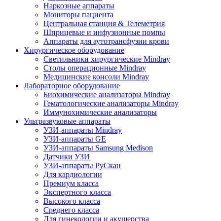
Наркозные аппараты
Мониторы пациента
Центральная станция & Телеметрия
Шприцевые и инфузионные помпы
Аппараты для аутотрансфузии крови
Хирургическое оборудование
Светильники хирургические Mindray
Столы операционные Mindray
Медицинские консоли Mindray
Лабораторное оборудование
Биохимические анализаторы Mindray
Гематологические анализаторы Mindray
Иммунохимические анализаторы
Ультразвуковые аппараты
УЗИ-аппараты Mindray
УЗИ-аппараты GE
УЗИ-аппараты Samsung Medison
Датчики УЗИ
УЗИ-аппараты РуСкан
Для кардиологии
Премиум класса
Экспертного класса
Высокого класса
Среднего класса
Для гинекологии и акушерства