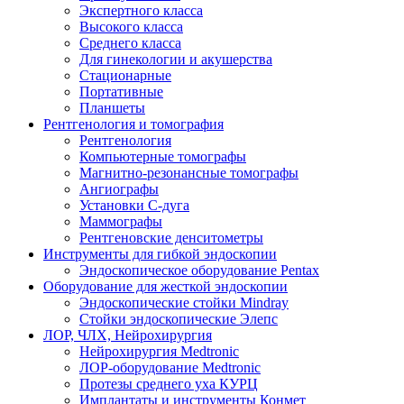
Экспертного класса
Высокого класса
Среднего класса
Для гинекологии и акушерства
Стационарные
Портативные
Планшеты
Рентгенология и томография
Рентгенология
Компьютерные томографы
Магнитно-резонансные томографы
Ангиографы
Установки С-дуга
Маммографы
Рентгеновские денситометры
Инструменты для гибкой эндоскопии
Эндоскопическое оборудование Pentax
Оборудование для жесткой эндоскопии
Эндоскопические стойки Mindray
Стойки эндоскопические Элепс
ЛОР, ЧЛХ, Нейрохирургия
Нейрохирургия Medtronic
ЛОР-оборудование Medtronic
Протезы среднего уха КУРЦ
Имплантаты и инструменты Конмет