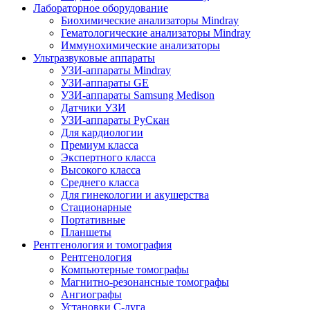
Лабораторное оборудование
Биохимические анализаторы Mindray
Гематологические анализаторы Mindray
Иммунохимические анализаторы
Ультразвуковые аппараты
УЗИ-аппараты Mindray
УЗИ-аппараты GE
УЗИ-аппараты Samsung Medison
Датчики УЗИ
УЗИ-аппараты РуСкан
Для кардиологии
Премиум класса
Экспертного класса
Высокого класса
Среднего класса
Для гинекологии и акушерства
Стационарные
Портативные
Планшеты
Рентгенология и томография
Рентгенология
Компьютерные томографы
Магнитно-резонансные томографы
Ангиографы
Установки С-дуга