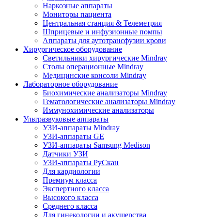
Наркозные аппараты
Мониторы пациента
Центральная станция & Телеметрия
Шприцевые и инфузионные помпы
Аппараты для аутотрансфузии крови
Хирургическое оборудование
Светильники хирургические Mindray
Столы операционные Mindray
Медицинские консоли Mindray
Лабораторное оборудование
Биохимические анализаторы Mindray
Гематологические анализаторы Mindray
Иммунохимические анализаторы
Ультразвуковые аппараты
УЗИ-аппараты Mindray
УЗИ-аппараты GE
УЗИ-аппараты Samsung Medison
Датчики УЗИ
УЗИ-аппараты РуСкан
Для кардиологии
Премиум класса
Экспертного класса
Высокого класса
Среднего класса
Для гинекологии и акушерства