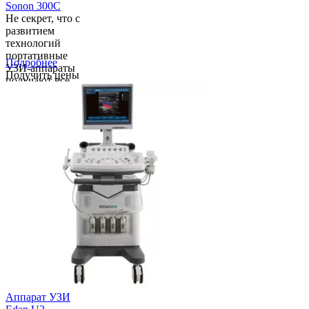
Sonon 300C
Не секрет, что с
развитием
технологий
портативные
Подробнее
УЗИ-аппараты
Получить цены
получают все
большее
распространение.
Минимизация
размеров и
веса,
повышение
качества
изображения и
экономический
фак...
Аппарат УЗИ