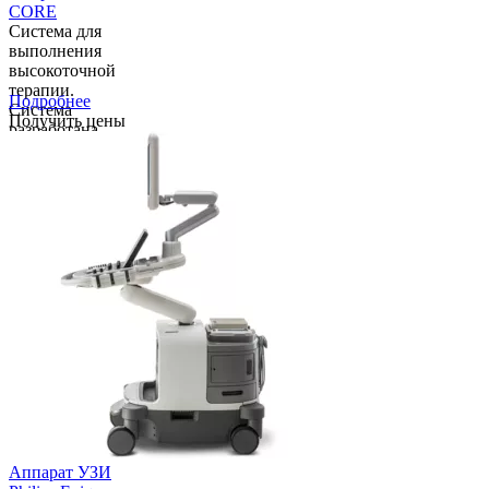
CORE
Cистема для
выполнения
высокоточной
терапии.
Подробнее
Система
Получить цены
разработана
для развития
метода
высокоточного
управляемого
лечения и
позволяет
использовать
различные
методы
визуализации и
ана...
Аппарат УЗИ