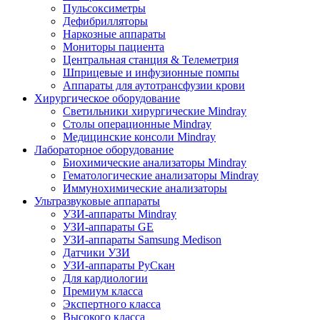
Пульсоксиметры
Дефибрилляторы
Наркозные аппараты
Мониторы пациента
Центральная станция & Телеметрия
Шприцевые и инфузионные помпы
Аппараты для аутотрансфузии крови
Хирургическое оборудование
Светильники хирургические Mindray
Столы операционные Mindray
Медицинские консоли Mindray
Лабораторное оборудование
Биохимические анализаторы Mindray
Гематологические анализаторы Mindray
Иммунохимические анализаторы
Ультразвуковые аппараты
УЗИ-аппараты Mindray
УЗИ-аппараты GE
УЗИ-аппараты Samsung Medison
Датчики УЗИ
УЗИ-аппараты РуСкан
Для кардиологии
Премиум класса
Экспертного класса
Высокого класса