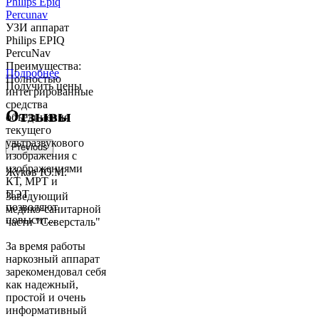
Philips Epiq
Percunav
УЗИ аппарат
Philips EPIQ
PercuNav
Преимущества:
Подробнее
Полностью
Получить цены
интегрированные
средства
Отзывы
объединения
текущего
ультразвукового
Previous
изображения с
изображениями
Жуков Ю.М.
КТ, МРТ и
ПЭТ
Заведующий
позволяют
медико-санитарной
повысит...
части "Северсталь"
За время работы
наркозный аппарат
зарекомендовал себя
как надежный,
простой и очень
информативный