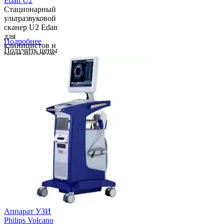
Edan U2
Стационарный
ультразвуковой
сканер U2 Edan
для
Подробнее
клиницистов и
Получить цены
рентгенологов
– новый
современный
аппарат с
инновационными
технологиями
обработки
сигнала, 15-
дюймовым
жидкокристалличе...
Аппарат УЗИ
Philips Volcano