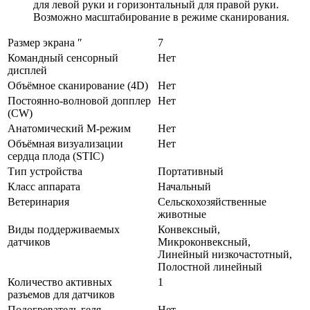
для левой руки и горизонтальный для правой руки.
Возможно масштабирование в режиме сканирования.
Размер экрана ″
7
Командный сенсорный
Нет
дисплей
Объёмное сканирование (4D)
Нет
Постоянно-волновой допплер
Нет
(CW)
Анатомический М-режим
Нет
Объёмная визуализации
Нет
сердца плода (STIC)
Тип устройства
Портативный
Класс аппарата
Начальный
Ветеринария
Сельскохозяйственные
животные
Виды поддерживаемых
Конвексный,
датчиков
Микроконвексный,
Линейный низкочастотный,
Полостной линейный
Количество активных
1
разъемов для датчиков
Подогреватель геля
Нет