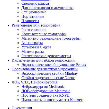
Среднего класса
Для гинекологии и акушерства
Стационарные
Портативные
Планшеты
Рентгенология и томография
Рентгенология
Компьютерные томографы
Магнитно-резонансные томографы
Ангиографы
Установки С-дуга
Маммографы
Рентгеновские денситометры
Инструменты для гибкой эндоскопии
Эндоскопическое оборудование Pentax
Оборудование для жесткой эндоскопии
Эндоскопические стойки Mindray
Стойки эндоскопические Элепс
ЛОР, ЧЛХ, Нейрохирургия
Нейрохирургия Medtronic
ЛОР-оборудование Medtronic
Протезы среднего уха КУРЦ
Имплантаты и инструменты Конмет
О компании