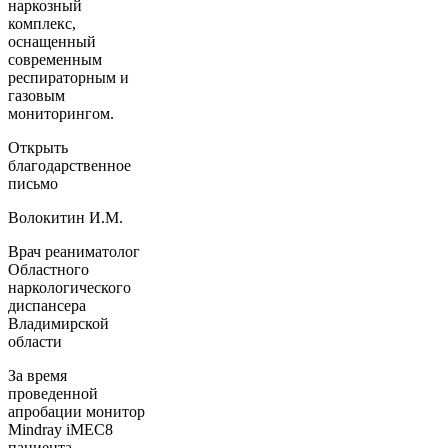
наркозный
комплекс,
оснащенный
современным
респираторным и
газовым
мониторингом.
Открыть
благодарственное
письмо
Волокитин И.М.
Врач реаниматолог
Областного
наркологического
диспансера
Владимирской
области
За время
проведенной
апробации монитор
Mindray iMEC8
пациента