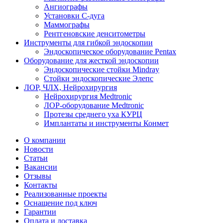
Ангиографы
Установки С-дуга
Маммографы
Рентгеновские денситометры
Инструменты для гибкой эндоскопии
Эндоскопическое оборудование Pentax
Оборудование для жесткой эндоскопии
Эндоскопические стойки Mindray
Стойки эндоскопические Элепс
ЛОР, ЧЛХ, Нейрохирургия
Нейрохирургия Medtronic
ЛОР-оборудование Medtronic
Протезы среднего уха КУРЦ
Имплантаты и инструменты Конмет
О компании
Новости
Статьи
Вакансии
Отзывы
Контакты
Реализованные проекты
Оснащение под ключ
Гарантии
Оплата и доставка