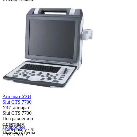
3 представляет
собой базовую
систему
цветного
допплеровского
картирования,
гарантирует
Вам высокое
качество
работы при
испол...
Аппарат УЗИ
Siui CTS 7700
УЗИ аппарат
Siui CTS 7700
По сравнению
с цветным
Подробнее
сканером, у ч/б
Получить цены
CTS-7700