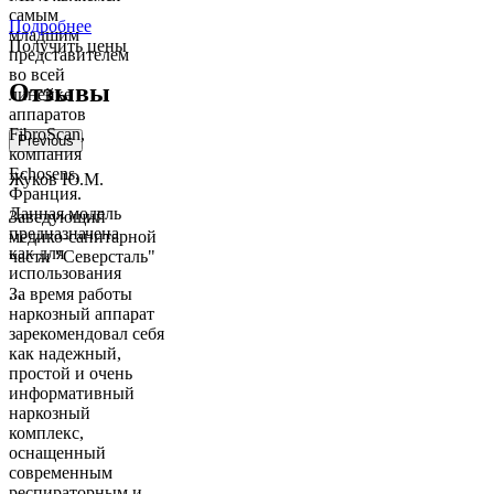
самым
Подробнее
младшим
Получить цены
представителем
во всей
Отзывы
линейке
аппаратов
FibroScan,
Previous
компания
Echosens,
Жуков Ю.М.
Франция.
Данная модель
Заведующий
предназначена
медико-санитарной
как для
части "Северсталь"
использования
...
За время работы
наркозный аппарат
зарекомендовал себя
как надежный,
простой и очень
информативный
наркозный
комплекс,
оснащенный
современным
респираторным и