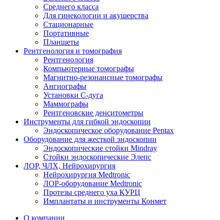
Среднего класса
Для гинекологии и акушерства
Стационарные
Портативные
Планшеты
Рентгенология и томография
Рентгенология
Компьютерные томографы
Магнитно-резонансные томографы
Ангиографы
Установки С-дуга
Маммографы
Рентгеновские денситометры
Инструменты для гибкой эндоскопии
Эндоскопическое оборудование Pentax
Оборудование для жесткой эндоскопии
Эндоскопические стойки Mindray
Стойки эндоскопические Элепс
ЛОР, ЧЛХ, Нейрохирургия
Нейрохирургия Medtronic
ЛОР-оборудование Medtronic
Протезы среднего уха КУРЦ
Имплантаты и инструменты Конмет
О компании