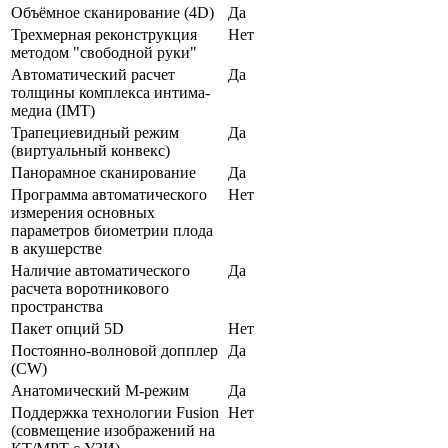
Объёмное сканирование (4D)
Да
Трехмерная реконструкция
Нет
методом "свободной руки"
Автоматический расчет
Да
толщины комплекса интима-
медиа (IMT)
Трапециевидный режим
Да
(виртуальный конвекс)
Панорамное сканирование
Да
Программа автоматического
Нет
измерения основных
параметров биометрии плода
в акушерстве
Наличие автоматического
Да
расчета воротникового
пространства
Пакет опций 5D
Нет
Постоянно-волновой допплер
Да
(CW)
Анатомический М-режим
Да
Поддержка технологии Fusion
Нет
(совмещение изображений на