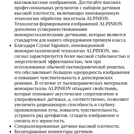
высококлассные изображения. Достигайте высоких
профессиональных результатов с набором датчиков
высокой плотности, включающих инновационную
технологию обработки эхосигнала ALPNION.
Технология формирования изображений ALPINION
дополнена усовершенствованными
монокристаллическими датчиками, которые являются
стандартом для нашего оборудования премиум класса.
Благодаря Crystal Signature, инновационной
монокристаллической технологии ALPINION, эхо-
сигнал характеризуется более высокой стабильностью и
энергетической эффективностью, чем при
использовании обычной пьезокерамической решетки,
что обуславливает большую однородность изображения
и повышает чувствительность в допплеровских
режимах. В отличие от пьезокерамических материалов
монокристаллы АLPINION обладают свойствами,
которые понижают акустическое сопротивление в
ультразвуковых датчиках, а, соответственно, позволяют
увеличить разрешающую способность и глубину
проникновения луча, повысить чувствительность,
устранить ряд артефактов, сгладить изображение и
снизить его зернистость.
Специализированные датчики высокой плотности.
Бесштырьковые коннекторы датчиков.