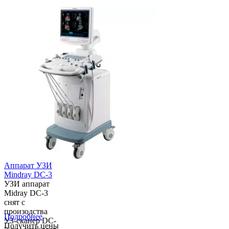
Аппарат УЗИ
Mindray DC-3
УЗИ аппарат
Midray DC-3
снят с
произодства
Подробнее
УЗ-сканер DC-
Получить цены