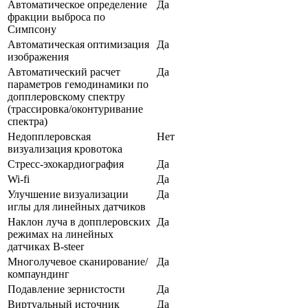
Автоматическое определение
Да
фракции выброса по
Симпсону
Автоматическая оптимизация
Да
изображения
Автоматический расчет
Да
параметров гемодинамики по
допплеровскому спектру
(трассировка/оконтуривание
спектра)
Недопплеровская
Нет
визуализация кровотока
Стресс-эхокардиография
Да
Wi-fi
Да
Улучшение визуализации
Да
иглы для линейных датчиков
Наклон луча в допплеровских
Да
режимах на линейных
датчиках B-steer
Многолучевое сканирование/
Да
компаундинг
Подавление зернистости
Да
Виртуальный источник
Да