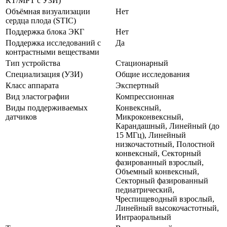
КТ/МРТ с УЗИ)
Объёмная визуализации
Нет
сердца плода (STIC)
Поддержка блока ЭКГ
Нет
Поддержка исследований с
Да
контрастными веществами
Тип устройства
Стационарный
Специализация (УЗИ)
Общие исследования
Класс аппарата
Экспертный
Вид эластографии
Компрессионная
Виды поддерживаемых
Конвексный,
датчиков
Микроконвексный,
Карандашный, Линейный (до
15 МГц), Линейный
низкочастотный, Полостной
конвексный, Секторный
фазированный взрослый,
Объемный конвексный,
Секторный фазированный
педиатрический,
Чреспищеводный взрослый,
Линейный высокочастотный,
Интраоральный