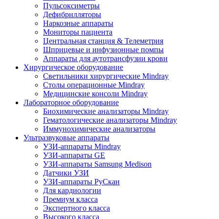
Пульсоксиметры
Дефибрилляторы
Наркозные аппараты
Мониторы пациента
Центральная станция & Телеметрия
Шприцевые и инфузионные помпы
Аппараты для аутотрансфузии крови
Хирургическое оборудование
Светильники хирургические Mindray
Столы операционные Mindray
Медицинские консоли Mindray
Лабораторное оборудование
Биохимические анализаторы Mindray
Гематологические анализаторы Mindray
Иммунохимические анализаторы
Ультразвуковые аппараты
УЗИ-аппараты Mindray
УЗИ-аппараты GE
УЗИ-аппараты Samsung Medison
Датчики УЗИ
УЗИ-аппараты РуСкан
Для кардиологии
Премиум класса
Экспертного класса
Высокого класса