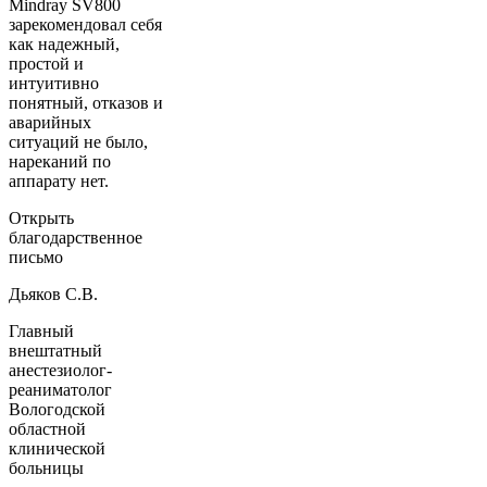
Mindray SV800
зарекомендовал себя
как надежный,
простой и
интуитивно
понятный, отказов и
аварийных
ситуаций не было,
нареканий по
аппарату нет.
Открыть
благодарственное
письмо
Дьяков С.В.
Главный
внештатный
анестезиолог-
реаниматолог
Вологодской
областной
клинической
больницы