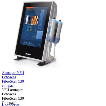
более низкая
себестоимость.
Преимущества:
Технология
цифрового
изображения
высокого
разрешения;
Полностью...
Аппарат УЗИ
Echosens
FibroScan 530
compact
УЗИ аппарат
Echosens
FibroScan 530
Compact
Подробнее