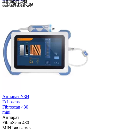
Аппарат для
Получить цены
неинвазивного
определения
степени
фиброза
печени
FibroScan 530
Compact,
Echosens
(Франция).
Описание:
Аппарат
FibroScan Fibr...
Аппарат УЗИ
Echosens
Fibroscan 430
mini
Аппарат
FibroScan 430
MINI являемся