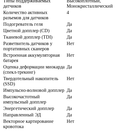
Типы поддерживаемых
Высокоплотный,
датчиков
Монокристаллический
Количество активных
4
разъемов для датчиков
Подогреватель геля
Да
Цветной допплер (CD)
Да
Тканевой допплер (TDI)
Да
Разветвитель датчиков у
Нет
портативных сканеров
Встроенная аккумуляторная
Нет
батарея
Оценка деформации миокарда
Да
(спекл-трекинг)
Твердотельный накопитель
Нет
(SSD)
Импульсно-волновой допплер
Да
Высокочастотный
Да
импульсный допплер
Энергетический допплер
Да
Направленный ЭД
Да
Векторное картирование
Нет
кровотока