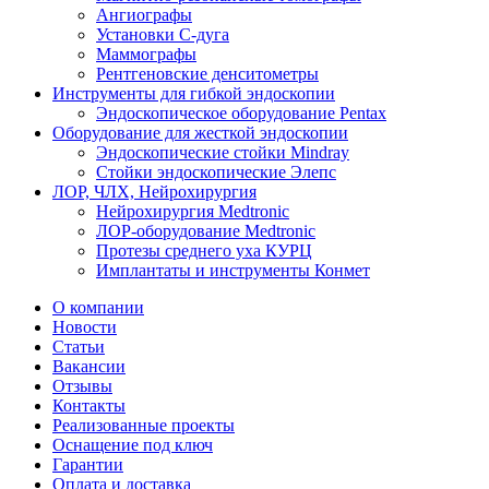
Ангиографы
Установки С-дуга
Маммографы
Рентгеновские денситометры
Инструменты для гибкой эндоскопии
Эндоскопическое оборудование Pentax
Оборудование для жесткой эндоскопии
Эндоскопические стойки Mindray
Стойки эндоскопические Элепс
ЛОР, ЧЛХ, Нейрохирургия
Нейрохирургия Medtronic
ЛОР-оборудование Medtronic
Протезы среднего уха КУРЦ
Имплантаты и инструменты Конмет
О компании
Новости
Статьи
Вакансии
Отзывы
Контакты
Реализованные проекты
Оснащение под ключ
Гарантии
Оплата и доставка