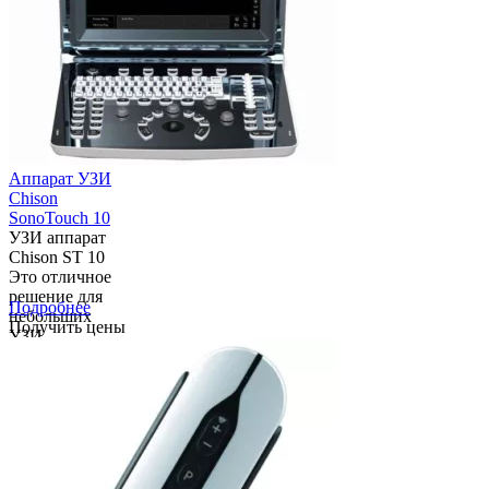
Аппарат УЗИ
Chison
SonoTouch 10
УЗИ аппарат
Chison ST 10
Это отличное
решение для
Подробнее
небольших
Получить цены
УЗИ-
кабинетов.
Легкая и
компактная,
«Chison
SonoTouch 10»
очень удобна в
транспортировке