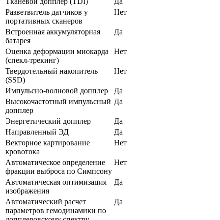
Тканевой допплер (TDI)
Да
Разветвитель датчиков у
Нет
портативных сканеров
Встроенная аккумуляторная
Да
батарея
Оценка деформации миокарда
Нет
(спекл-трекинг)
Твердотельный накопитель
Нет
(SSD)
Импульсно-волновой допплер
Да
Высокочастотный импульсный
Да
допплер
Энергетический допплер
Да
Направленный ЭД
Да
Векторное картирование
Нет
кровотока
Автоматическое определение
Нет
фракции выброса по Симпсону
Автоматическая оптимизация
Да
изображения
Автоматический расчет
Да
параметров гемодинамики по
допплеровскому спектру