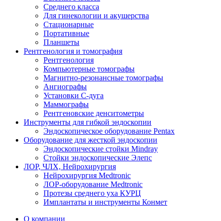
Среднего класса
Для гинекологии и акушерства
Стационарные
Портативные
Планшеты
Рентгенология и томография
Рентгенология
Компьютерные томографы
Магнитно-резонансные томографы
Ангиографы
Установки С-дуга
Маммографы
Рентгеновские денситометры
Инструменты для гибкой эндоскопии
Эндоскопическое оборудование Pentax
Оборудование для жесткой эндоскопии
Эндоскопические стойки Mindray
Стойки эндоскопические Элепс
ЛОР, ЧЛХ, Нейрохирургия
Нейрохирургия Medtronic
ЛОР-оборудование Medtronic
Протезы среднего уха КУРЦ
Имплантаты и инструменты Конмет
О компании