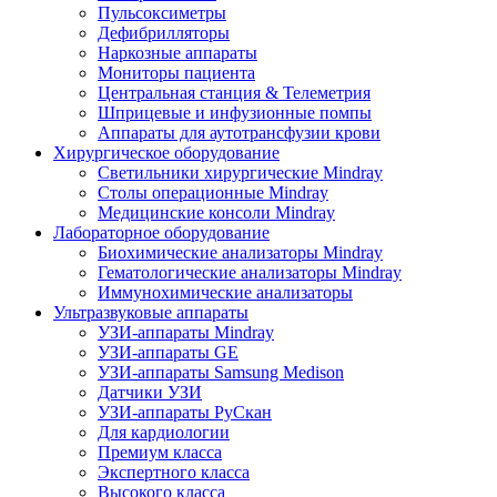
Пульсоксиметры
Дефибрилляторы
Наркозные аппараты
Мониторы пациента
Центральная станция & Телеметрия
Шприцевые и инфузионные помпы
Аппараты для аутотрансфузии крови
Хирургическое оборудование
Светильники хирургические Mindray
Столы операционные Mindray
Медицинские консоли Mindray
Лабораторное оборудование
Биохимические анализаторы Mindray
Гематологические анализаторы Mindray
Иммунохимические анализаторы
Ультразвуковые аппараты
УЗИ-аппараты Mindray
УЗИ-аппараты GE
УЗИ-аппараты Samsung Medison
Датчики УЗИ
УЗИ-аппараты РуСкан
Для кардиологии
Премиум класса
Экспертного класса
Высокого класса