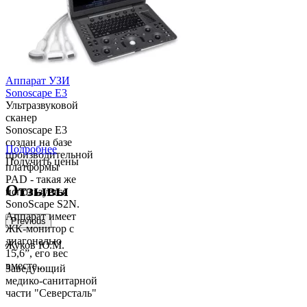
процесс Arietta
50, простые в
использовании
приложения и
высо...
Аппарат УЗИ
Sonoscape E3
Ультразвуковой
сканер
Sonoscape E3
создан на базе
Подробнее
производительной
Получить цены
платформы
PAD - такая же
Отзывы
используется
SonoScape S2N.
Аппарат имеет
Previous
ЖК-монитор с
диагональю
Жуков Ю.М.
15,6”, его вес
вместе...
Заведующий
медико-санитарной
части "Северсталь"