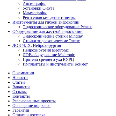
Ангиографы
Установки С-дуга
Маммографы
Рентгеновские денситометры
Инструменты для гибкой эндоскопии
Эндоскопическое оборудование Pentax
Оборудование для жесткой эндоскопии
Эндоскопические стойки Mindray
Стойки эндоскопические Элепс
ЛОР, ЧЛХ, Нейрохирургия
Нейрохирургия Medtronic
ЛОР-оборудование Medtronic
Протезы среднего уха КУРЦ
Имплантаты и инструменты Конмет
О компании
Новости
Статьи
Вакансии
Отзывы
Контакты
Реализованные проекты
Оснащение под ключ
Гарантии
Оплата и доставка