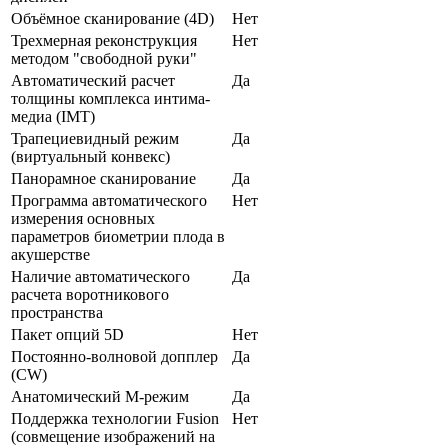
Объёмное сканирование (4D)
Нет
Трехмерная реконструкция
Нет
методом "свободной руки"
Автоматический расчет
Да
толщины комплекса интима-
медиа (IMT)
Трапециевидный режим
Да
(виртуальный конвекс)
Панорамное сканирование
Да
Программа автоматического
Нет
измерения основных
параметров биометрии плода в
акушерстве
Наличие автоматического
Да
расчета воротникового
пространства
Пакет опций 5D
Нет
Постоянно-волновой допплер
Да
(CW)
Анатомический М-режим
Да
Поддержка технологии Fusion
Нет
(совмещение изображений на