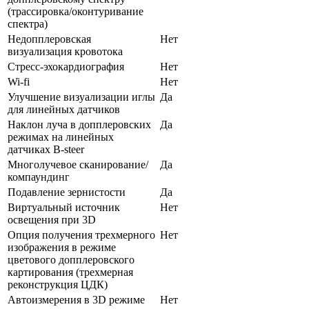
(трассировка/оконтуривание
спектра)
Недопплеровская
Нет
визуализация кровотока
Стресс-эхокардиография
Нет
Wi-fi
Нет
Улучшение визуализации иглы
Да
для линейных датчиков
Наклон луча в допплеровских
Да
режимах на линейных
датчиках B-steer
Многолучевое сканирование/
Да
компаундинг
Подавление зернистости
Да
Виртуальный источник
Нет
освещения при 3D
Опция получения трехмерного
Нет
изображения в режиме
цветового допплеровского
картирования (трехмерная
реконструкция ЦДК)
Автоизмерения в 3D режиме
Нет