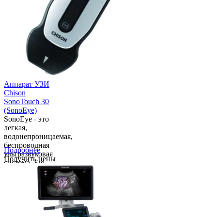
и подходит для
использования
бр...
Аппарат УЗИ
Chison
SonoTouch 30
(SonoEye)
SonoEye - это
легкая,
водонепроницаемая,
беспроводная
Подробнее
ультразвуковая
Получить цены
система. Ею
так же легко
использовать,
как сотовым
телефоном с
функциями
распознавания