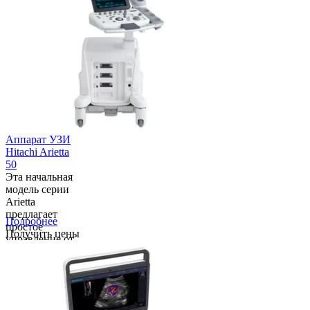
жестов, также
можно упра...
Аппарат УЗИ
Hitachi Arietta
50
Эта начальная
модель серии
Arietta
предлагает
Подробнее
простое
Получить цены
управление от
новичков до
экспертов.
Интуитивно
понятный
рабочий