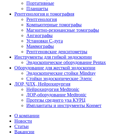
Портативные
Планшеты
Рентгенология и томография
Рентгенология
Компьютерные томографы
Магнитно-резонансные томографы
Ангиографы
Установки С-дуга
Маммографы
Рентгеновские денситометры
Инструменты для гибкой эндоскопии
Эндоскопическое оборудование Pentax
Оборудование для жесткой эндоскопии
Эндоскопические стойки Mindray
Стойки эндоскопические Элепс
ЛОР, ЧЛХ, Нейрохирургия
Нейрохирургия Medtronic
ЛОР-оборудование Medtronic
Протезы среднего уха КУРЦ
Имплантаты и инструменты Конмет
О компании
Новости
Статьи
Вакансии