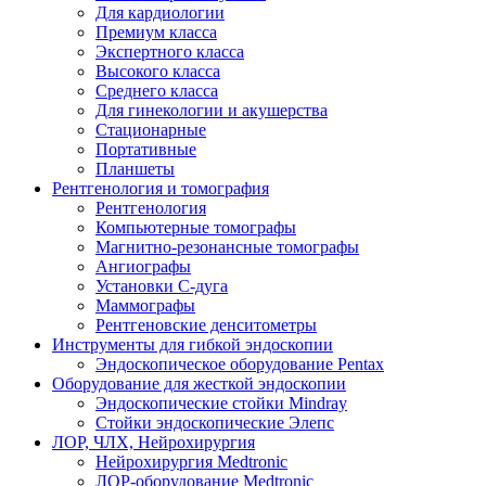
Для кардиологии
Премиум класса
Экспертного класса
Высокого класса
Среднего класса
Для гинекологии и акушерства
Стационарные
Портативные
Планшеты
Рентгенология и томография
Рентгенология
Компьютерные томографы
Магнитно-резонансные томографы
Ангиографы
Установки С-дуга
Маммографы
Рентгеновские денситометры
Инструменты для гибкой эндоскопии
Эндоскопическое оборудование Pentax
Оборудование для жесткой эндоскопии
Эндоскопические стойки Mindray
Стойки эндоскопические Элепс
ЛОР, ЧЛХ, Нейрохирургия
Нейрохирургия Medtronic
ЛОР-оборудование Medtronic