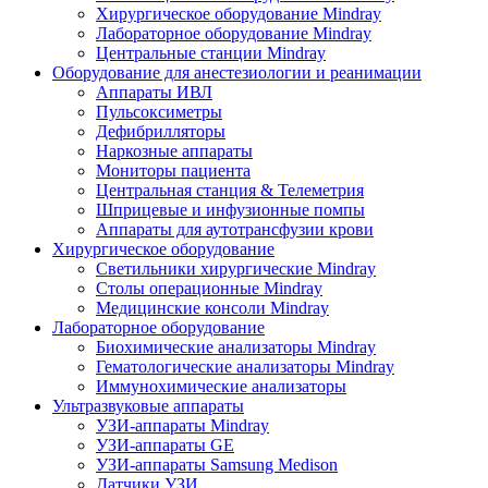
Хирургическое оборудование Mindray
Лабораторное оборудование Mindray
Центральные станции Mindray
Оборудование для анестезиологии и реанимации
Аппараты ИВЛ
Пульсоксиметры
Дефибрилляторы
Наркозные аппараты
Мониторы пациента
Центральная станция & Телеметрия
Шприцевые и инфузионные помпы
Аппараты для аутотрансфузии крови
Хирургическое оборудование
Светильники хирургические Mindray
Столы операционные Mindray
Медицинские консоли Mindray
Лабораторное оборудование
Биохимические анализаторы Mindray
Гематологические анализаторы Mindray
Иммунохимические анализаторы
Ультразвуковые аппараты
УЗИ-аппараты Mindray
УЗИ-аппараты GE
УЗИ-аппараты Samsung Medison
Датчики УЗИ