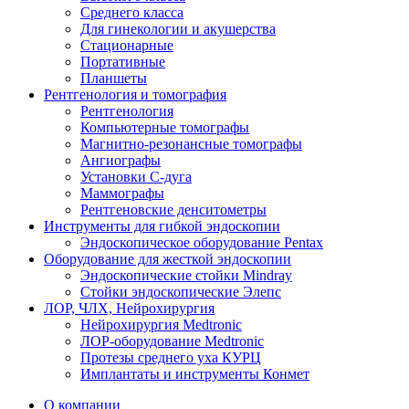
Среднего класса
Для гинекологии и акушерства
Стационарные
Портативные
Планшеты
Рентгенология и томография
Рентгенология
Компьютерные томографы
Магнитно-резонансные томографы
Ангиографы
Установки С-дуга
Маммографы
Рентгеновские денситометры
Инструменты для гибкой эндоскопии
Эндоскопическое оборудование Pentax
Оборудование для жесткой эндоскопии
Эндоскопические стойки Mindray
Стойки эндоскопические Элепс
ЛОР, ЧЛХ, Нейрохирургия
Нейрохирургия Medtronic
ЛОР-оборудование Medtronic
Протезы среднего уха КУРЦ
Имплантаты и инструменты Конмет
О компании