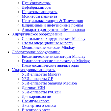
Пульсоксиметры
Дефибрилляторы
Наркозные аппараты
Мониторы пациента
Центральная станция & Телеметрия
Шприцевые и инфузионные помпы
Аппараты для аутотрансфузии крови
Хирургическое оборудование
Светильники хирургические Mindray
Столы операционные Mindray
Медицинские консоли Mindray
Лабораторное оборудование
Биохимические анализаторы Mindray
Гематологические анализаторы Mindray
Иммунохимические анализаторы
Ультразвуковые аппараты
УЗИ-аппараты Mindray
УЗИ-аппараты GE
УЗИ-аппараты Samsung Medison
Датчики УЗИ
УЗИ-аппараты РуСкан
Для кардиологии
Премиум класса
Экспертного класса
Высокого класса