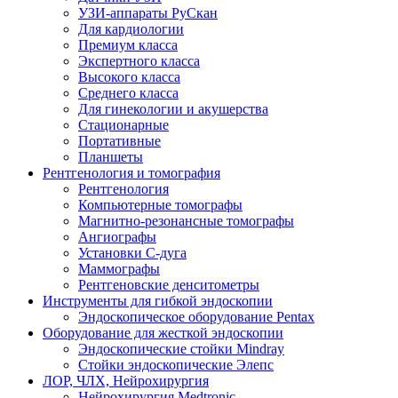
УЗИ-аппараты РуСкан
Для кардиологии
Премиум класса
Экспертного класса
Высокого класса
Среднего класса
Для гинекологии и акушерства
Стационарные
Портативные
Планшеты
Рентгенология и томография
Рентгенология
Компьютерные томографы
Магнитно-резонансные томографы
Ангиографы
Установки С-дуга
Маммографы
Рентгеновские денситометры
Инструменты для гибкой эндоскопии
Эндоскопическое оборудование Pentax
Оборудование для жесткой эндоскопии
Эндоскопические стойки Mindray
Стойки эндоскопические Элепс
ЛОР, ЧЛХ, Нейрохирургия
Нейрохирургия Medtronic