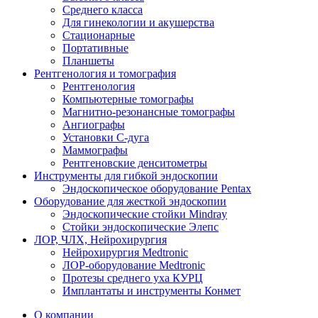
Среднего класса
Для гинекологии и акушерства
Стационарные
Портативные
Планшеты
Рентгенология и томография
Рентгенология
Компьютерные томографы
Магнитно-резонансные томографы
Ангиографы
Установки С-дуга
Маммографы
Рентгеновские денситометры
Инструменты для гибкой эндоскопии
Эндоскопическое оборудование Pentax
Оборудование для жесткой эндоскопии
Эндоскопические стойки Mindray
Стойки эндоскопические Элепс
ЛОР, ЧЛХ, Нейрохирургия
Нейрохирургия Medtronic
ЛОР-оборудование Medtronic
Протезы среднего уха КУРЦ
Имплантаты и инструменты Конмет
О компании