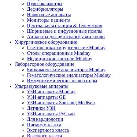
Пульсоксиметры
Дефибрилляторы
Наркозные аппараты
Мониторы пациента
Центральная станция & Телеметрия
Шприцевые и инфузионные помпы
Аппараты для аутотрансфузии крови
Хирургическое оборудование
Светильники хирургические Mindray
Столы операционные Mindray
Медицинские консоли Mindray
Лабораторное оборудование
Биохимические анализаторы Mindray
Гематологические анализаторы Mindray
Иммунохимические анализаторы
Ультразвуковые аппараты
УЗИ-аппараты Mindray
УЗИ-аппараты GE
УЗИ-аппараты Samsung Medison
Датчики УЗИ
УЗИ-аппараты РуСкан
Для кардиологии
Премиум класса
Экспертного класса
Высокого класса