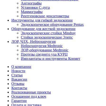
Ангиографы
Установки С-дуга
Маммографы
Рентгеновские денситометры
Инструменты для гибкой эндоскопии
Эндоскопическое оборудование Pentax
Оборудование для жесткой эндоскопии
Эндоскопические стойки Mindray
Стойки эндоскопические Элепс
ЛОР, ЧЛХ, Нейрохирургия
Нейрохирургия Medtronic
ЛОР-оборудование Medtronic
Протезы среднего уха КУРЦ
Имплантаты и инструменты Конмет
О компании
Новости
Статьи
Вакансии
Отзывы
Контакты
Реализованные проекты
Оснащение под ключ
Гарантии
Оплата и доставка