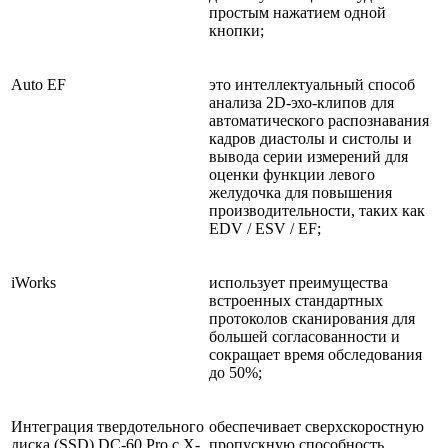
простым нажатием одной
кнопки;
Auto EF
это интеллектуальный способ
анализа 2D-эхо-клипов для
автоматического распознавания
кадров диастолы и систолы и
вывода серии измерений для
оценки функции левого
желудочка для повышения
производительности, таких как
EDV / ESV / EF;
iWorks
использует преимущества
встроенных стандартных
протоколов сканирования для
большей согласованности и
сокращает время обследования
до 50%;
Интеграция твердотельного
обеспечивает сверхскоростную
диска (SSD) DC-60 Pro с X-
пропускную способность