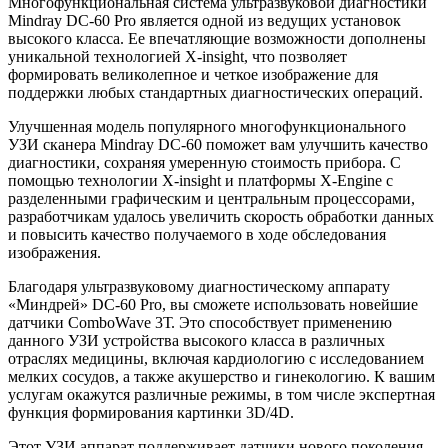
Многофункциональная система ультразвуковой диагностики
Mindray DC-60 Pro является одной из ведущих установок
высокого класса. Ее впечатляющие возможности дополнены
уникальной технологией X-insight, что позволяет
формировать великолепное и четкое изображение для
поддержки любых стандартных диагностических операций.
Улучшенная модель популярного многофункционального
УЗИ сканера Mindray DC-60 поможет вам улучшить качество
диагностики, сохраняя умеренную стоимость прибора. С
помощью технологии X-insight и платформы X-Engine с
разделенными графическим и центральным процессорами,
разработчикам удалось увеличить скорость обработки данных
и повысить качество получаемого в ходе обследования
изображения.
Благодаря ультразвуковому диагностическому аппарату
«Миндрей» DC-60 Pro, вы сможете использовать новейшие
датчики ComboWave 3Т. Это способствует применению
данного УЗИ устройства высокого класса в различных
отраслях медицины, включая кардиологию с исследованием
мелких сосудов, а также акушерство и гинекологию. К вашим
услугам окажутся различные режимы, в том числе экспертная
функция формирования картинки 3D/4D.
Этот УЗИ аппарат поддерживает датчики нового поколения