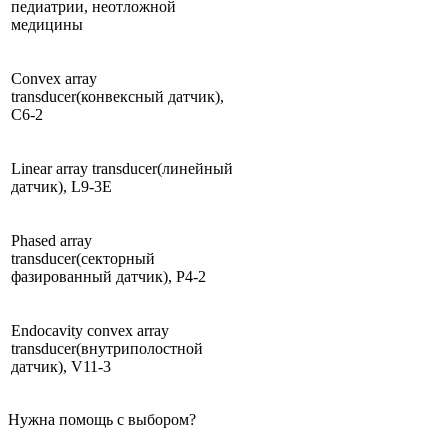
педиатрии, неотложной
медицины
Convex array
transducer(конвексный датчик),
C6-2
Linear array transducer(линейный
датчик), L9-3E
Phased array
transducer(секторный
фазированный датчик), P4-2
Endocavity convex array
transducer(внутриполостной
датчик), V11-3
Нужна помощь с выбором?