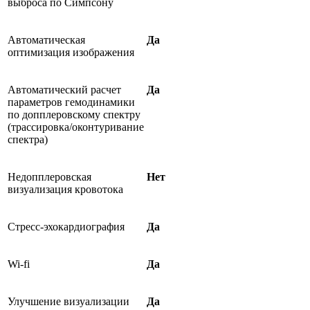
выброса по Симпсону
Автоматическая
Да
оптимизация изображения
Автоматический расчет
Да
параметров гемодинамики
по допплеровскому спектру
(трассировка/оконтуривание
спектра)
Недопплеровская
Нет
визуализация кровотока
Стресс-эхокардиография
Да
Wi-fi
Да
Улучшение визуализации
Да