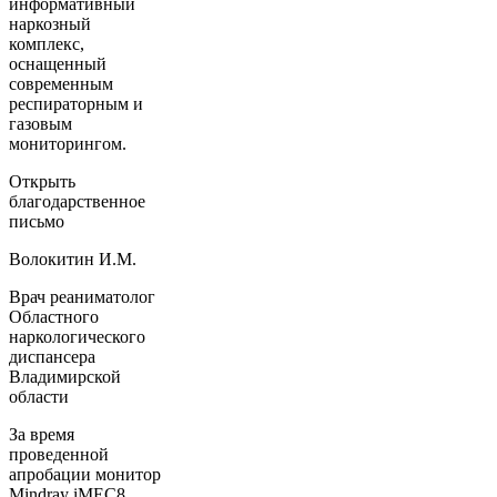
информативный
наркозный
комплекс,
оснащенный
современным
респираторным и
газовым
мониторингом.
Открыть
благодарственное
письмо
Волокитин И.М.
Врач реаниматолог
Областного
наркологического
диспансера
Владимирской
области
За время
проведенной
апробации монитор
Mindray iMEC8