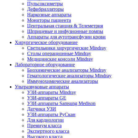
Пульсоксиметры
Дефибрилляторы
Наркозные аппараты
Мониторы пациента
Центральная станция & Телеметрия
Шприцевые и инфузионные помпы
Аппараты для аутотрансфузии крови
Хирургическое оборудование
Светильники хирургические Mindray
Столы операционные Mindray
Медицинские консоли Mindray
Лабораторное оборудование
Биохимические анализаторы Mindray
Гематологические анализаторы Mindray
Иммунохимические анализаторы
Ультразвуковые аппараты
УЗИ-аппараты Mindray
УЗИ-аппараты GE
УЗИ-аппараты Samsung Medison
Датчики УЗИ
УЗИ-аппараты РуСкан
Для кардиологии
Премиум класса
Экспертного класса
Высокого класса