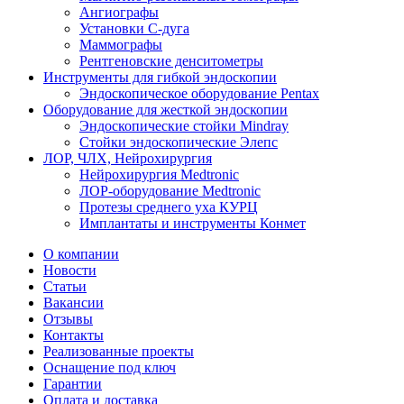
Ангиографы
Установки С-дуга
Маммографы
Рентгеновские денситометры
Инструменты для гибкой эндоскопии
Эндоскопическое оборудование Pentax
Оборудование для жесткой эндоскопии
Эндоскопические стойки Mindray
Стойки эндоскопические Элепс
ЛОР, ЧЛХ, Нейрохирургия
Нейрохирургия Medtronic
ЛОР-оборудование Medtronic
Протезы среднего уха КУРЦ
Имплантаты и инструменты Конмет
О компании
Новости
Статьи
Вакансии
Отзывы
Контакты
Реализованные проекты
Оснащение под ключ
Гарантии
Оплата и доставка