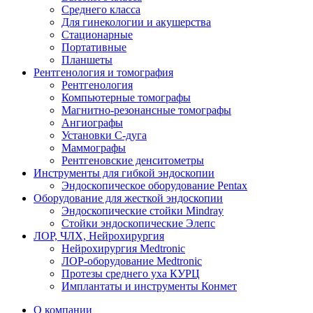
Среднего класса
Для гинекологии и акушерства
Стационарные
Портативные
Планшеты
Рентгенология и томография
Рентгенология
Компьютерные томографы
Магнитно-резонансные томографы
Ангиографы
Установки С-дуга
Маммографы
Рентгеновские денситометры
Инструменты для гибкой эндоскопии
Эндоскопическое оборудование Pentax
Оборудование для жесткой эндоскопии
Эндоскопические стойки Mindray
Стойки эндоскопические Элепс
ЛОР, ЧЛХ, Нейрохирургия
Нейрохирургия Medtronic
ЛОР-оборудование Medtronic
Протезы среднего уха КУРЦ
Имплантаты и инструменты Конмет
О компании