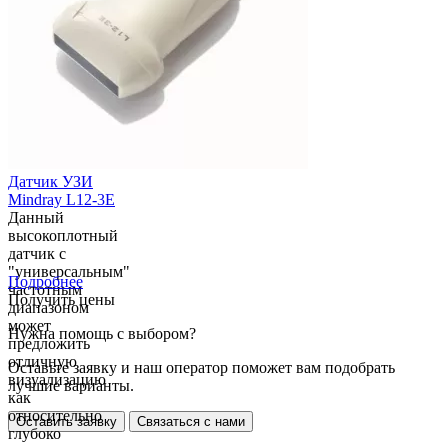
Датчик УЗИ
Mindray L12-3E
Данный
высокоплотный
датчик с
"универсальным"
Подробнее
частотным
Получить цены
диапазоном
может
Нужна помощь с выбором?
предложить
отличную
Оставьте заявку и наш оператор поможет вам подобрать
визуализацию
лучшие варианты.
как
относительно
Оставить заявку
Связаться с нами
глубоко