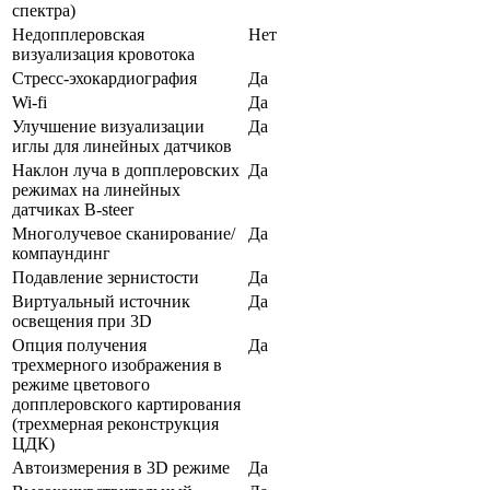
спектра)
Недопплеровская
Нет
визуализация кровотока
Стресс-эхокардиография
Да
Wi-fi
Да
Улучшение визуализации
Да
иглы для линейных датчиков
Наклон луча в допплеровских
Да
режимах на линейных
датчиках B-steer
Многолучевое сканирование/
Да
компаундинг
Подавление зернистости
Да
Виртуальный источник
Да
освещения при 3D
Опция получения
Да
трехмерного изображения в
режиме цветового
допплеровского картирования
(трехмерная реконструкция
ЦДК)
Автоизмерения в 3D режиме
Да