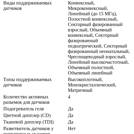
Виды поддерживаемых
Конвексный,
датчиков
Микроконвексный,
Линейный (до 15 МГц),
Полостной конвексный,
Секторный фазированный
взрослый, Объемный
конвексный, Секторный
фазированный
педиатрический, Секторный
фазированный неонатальный,
Чреспищеводный взрослый,
Линейный высокочастотный,
Объемный полостной,
Объемный линейный
Типы поддерживаемых
Высокоплотный,
датчиков
Монокристаллический,
Матричный
Количество активных
4
разъемов для датчиков
Подогреватель геля
Да
Цветной допплер (CD)
Да
Тканевой допплер (TDI)
Да
Разветвитель датчиков у
Нет
портативных сканеров