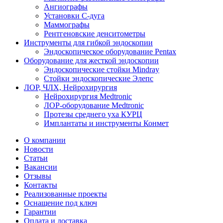
Ангиографы
Установки С-дуга
Маммографы
Рентгеновские денситометры
Инструменты для гибкой эндоскопии
Эндоскопическое оборудование Pentax
Оборудование для жесткой эндоскопии
Эндоскопические стойки Mindray
Стойки эндоскопические Элепс
ЛОР, ЧЛХ, Нейрохирургия
Нейрохирургия Medtronic
ЛОР-оборудование Medtronic
Протезы среднего уха КУРЦ
Имплантаты и инструменты Конмет
О компании
Новости
Статьи
Вакансии
Отзывы
Контакты
Реализованные проекты
Оснащение под ключ
Гарантии
Оплата и доставка