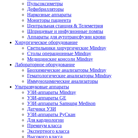
Пульсоксиметры
Дефибрилляторы
Наркозные аппараты
Мониторы пациента
Центральная станция & Телеметрия
Шприцевые и инфузионные помпы
Аппараты для аутотрансфузии крови
Хирургическое оборудование
Светильники хирургические Mindray
Столы операционные Mindray
Медицинские консоли Mindray
Лабораторное оборудование
Биохимические анализаторы Mindray
Гематологические анализаторы Mindray
Иммунохимические анализаторы
Ультразвуковые аппараты
УЗИ-аппараты Mindray
УЗИ-аппараты GE
УЗИ-аппараты Samsung Medison
Датчики УЗИ
УЗИ-аппараты РуСкан
Для кардиологии
Премиум класса
Экспертного класса
Высокого класса