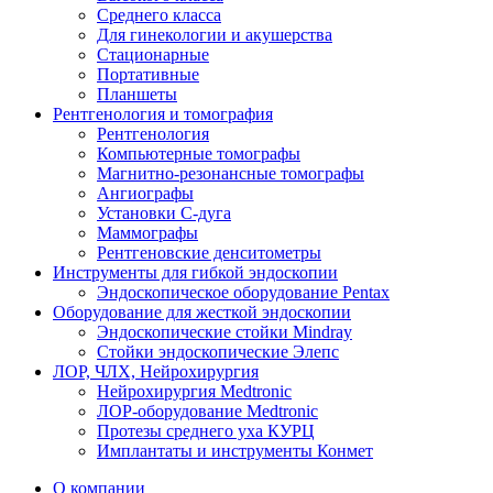
Среднего класса
Для гинекологии и акушерства
Стационарные
Портативные
Планшеты
Рентгенология и томография
Рентгенология
Компьютерные томографы
Магнитно-резонансные томографы
Ангиографы
Установки С-дуга
Маммографы
Рентгеновские денситометры
Инструменты для гибкой эндоскопии
Эндоскопическое оборудование Pentax
Оборудование для жесткой эндоскопии
Эндоскопические стойки Mindray
Стойки эндоскопические Элепс
ЛОР, ЧЛХ, Нейрохирургия
Нейрохирургия Medtronic
ЛОР-оборудование Medtronic
Протезы среднего уха КУРЦ
Имплантаты и инструменты Конмет
О компании