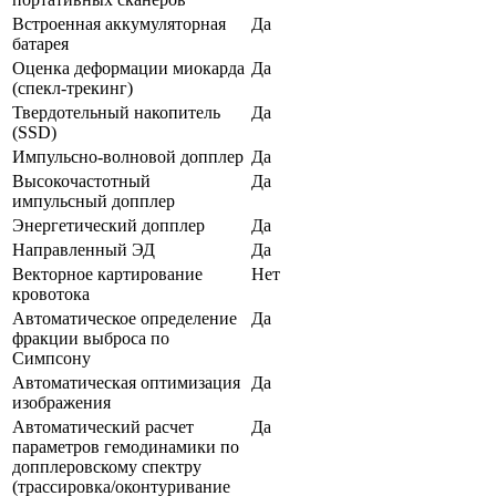
Встроенная аккумуляторная
Да
батарея
Оценка деформации миокарда
Да
(спекл-трекинг)
Твердотельный накопитель
Да
(SSD)
Импульсно-волновой допплер
Да
Высокочастотный
Да
импульсный допплер
Энергетический допплер
Да
Направленный ЭД
Да
Векторное картирование
Нет
кровотока
Автоматическое определение
Да
фракции выброса по
Симпсону
Автоматическая оптимизация
Да
изображения
Автоматический расчет
Да
параметров гемодинамики по
допплеровскому спектру
(трассировка/оконтуривание