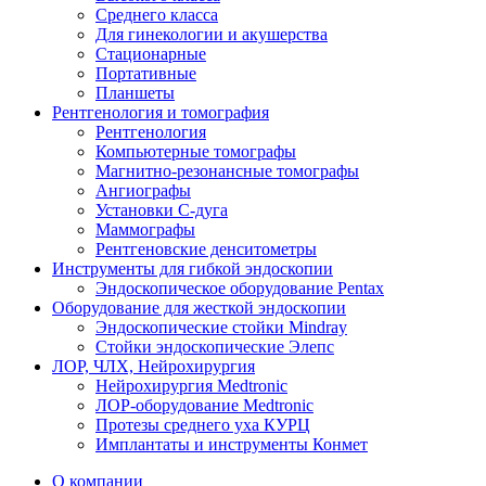
Среднего класса
Для гинекологии и акушерства
Стационарные
Портативные
Планшеты
Рентгенология и томография
Рентгенология
Компьютерные томографы
Магнитно-резонансные томографы
Ангиографы
Установки С-дуга
Маммографы
Рентгеновские денситометры
Инструменты для гибкой эндоскопии
Эндоскопическое оборудование Pentax
Оборудование для жесткой эндоскопии
Эндоскопические стойки Mindray
Стойки эндоскопические Элепс
ЛОР, ЧЛХ, Нейрохирургия
Нейрохирургия Medtronic
ЛОР-оборудование Medtronic
Протезы среднего уха КУРЦ
Имплантаты и инструменты Конмет
О компании