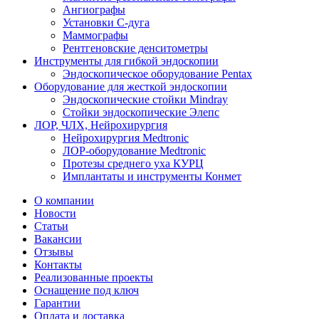
Ангиографы
Установки С-дуга
Маммографы
Рентгеновские денситометры
Инструменты для гибкой эндоскопии
Эндоскопическое оборудование Pentax
Оборудование для жесткой эндоскопии
Эндоскопические стойки Mindray
Стойки эндоскопические Элепс
ЛОР, ЧЛХ, Нейрохирургия
Нейрохирургия Medtronic
ЛОР-оборудование Medtronic
Протезы среднего уха КУРЦ
Имплантаты и инструменты Конмет
О компании
Новости
Статьи
Вакансии
Отзывы
Контакты
Реализованные проекты
Оснащение под ключ
Гарантии
Оплата и доставка