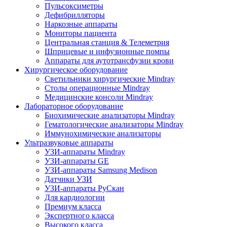
Пульсоксиметры
Дефибрилляторы
Наркозные аппараты
Мониторы пациента
Центральная станция & Телеметрия
Шприцевые и инфузионные помпы
Аппараты для аутотрансфузии крови
Хирургическое оборудование
Светильники хирургические Mindray
Столы операционные Mindray
Медицинские консоли Mindray
Лабораторное оборудование
Биохимические анализаторы Mindray
Гематологические анализаторы Mindray
Иммунохимические анализаторы
Ультразвуковые аппараты
УЗИ-аппараты Mindray
УЗИ-аппараты GE
УЗИ-аппараты Samsung Medison
Датчики УЗИ
УЗИ-аппараты РуСкан
Для кардиологии
Премиум класса
Экспертного класса
Высокого класса