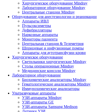
Хирургическое оборудование Mindray
Лабораторное оборудование Mindray
Центральные станции Mindray
Оборудование для анестезиологии и реанимации
Аппараты ИВЛ
Пульсоксиметры
Дефибрилляторы
Наркозные аппараты
Мониторы пациента
Центральная станция & Телеметрия
Шприцевые и инфузионные помпы
Аппараты для аутотрансфузии крови
Хирургическое оборудование
Светильники хирургические Mindray
Столы операционные Mindray
Медицинские консоли Mindray
Лабораторное оборудование
Биохимические анализаторы Mindray
Гематологические анализаторы Mindray
Иммунохимические анализаторы
Ультразвуковые аппараты
УЗИ-аппараты Mindray
УЗИ-аппараты GE
УЗИ-аппараты Samsung Medison
Датчики УЗИ