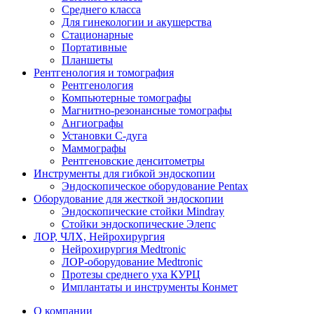
Среднего класса
Для гинекологии и акушерства
Стационарные
Портативные
Планшеты
Рентгенология и томография
Рентгенология
Компьютерные томографы
Магнитно-резонансные томографы
Ангиографы
Установки С-дуга
Маммографы
Рентгеновские денситометры
Инструменты для гибкой эндоскопии
Эндоскопическое оборудование Pentax
Оборудование для жесткой эндоскопии
Эндоскопические стойки Mindray
Стойки эндоскопические Элепс
ЛОР, ЧЛХ, Нейрохирургия
Нейрохирургия Medtronic
ЛОР-оборудование Medtronic
Протезы среднего уха КУРЦ
Имплантаты и инструменты Конмет
О компании