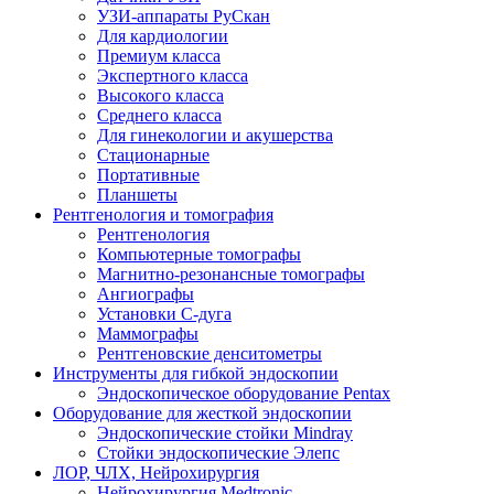
УЗИ-аппараты РуСкан
Для кардиологии
Премиум класса
Экспертного класса
Высокого класса
Среднего класса
Для гинекологии и акушерства
Стационарные
Портативные
Планшеты
Рентгенология и томография
Рентгенология
Компьютерные томографы
Магнитно-резонансные томографы
Ангиографы
Установки С-дуга
Маммографы
Рентгеновские денситометры
Инструменты для гибкой эндоскопии
Эндоскопическое оборудование Pentax
Оборудование для жесткой эндоскопии
Эндоскопические стойки Mindray
Стойки эндоскопические Элепс
ЛОР, ЧЛХ, Нейрохирургия
Нейрохирургия Medtronic