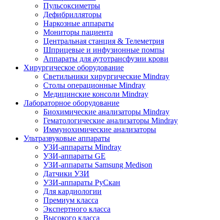
Пульсоксиметры
Дефибрилляторы
Наркозные аппараты
Мониторы пациента
Центральная станция & Телеметрия
Шприцевые и инфузионные помпы
Аппараты для аутотрансфузии крови
Хирургическое оборудование
Светильники хирургические Mindray
Столы операционные Mindray
Медицинские консоли Mindray
Лабораторное оборудование
Биохимические анализаторы Mindray
Гематологические анализаторы Mindray
Иммунохимические анализаторы
Ультразвуковые аппараты
УЗИ-аппараты Mindray
УЗИ-аппараты GE
УЗИ-аппараты Samsung Medison
Датчики УЗИ
УЗИ-аппараты РуСкан
Для кардиологии
Премиум класса
Экспертного класса
Высокого класса