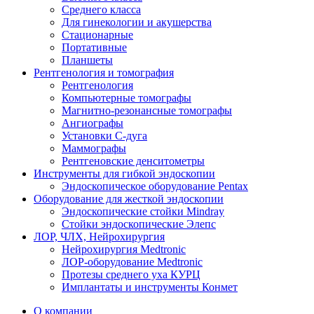
Среднего класса
Для гинекологии и акушерства
Стационарные
Портативные
Планшеты
Рентгенология и томография
Рентгенология
Компьютерные томографы
Магнитно-резонансные томографы
Ангиографы
Установки С-дуга
Маммографы
Рентгеновские денситометры
Инструменты для гибкой эндоскопии
Эндоскопическое оборудование Pentax
Оборудование для жесткой эндоскопии
Эндоскопические стойки Mindray
Стойки эндоскопические Элепс
ЛОР, ЧЛХ, Нейрохирургия
Нейрохирургия Medtronic
ЛОР-оборудование Medtronic
Протезы среднего уха КУРЦ
Имплантаты и инструменты Конмет
О компании