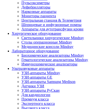
Пульсоксиметры
Дефибрилляторы
Наркозные аппараты
Мониторы пациента
Центральная станция & Телеметрия
Шприцевые и инфузионные помпы
Аппараты для аутотрансфузии крови
Хирургическое оборудование
Светильники хирургические Mindray
Столы операционные Mindray
Медицинские консоли Mindray
Лабораторное оборудование
Биохимические анализаторы Mindray
Гематологические анализаторы Mindray
Иммунохимические анализаторы
Ультразвуковые аппараты
УЗИ-аппараты Mindray
УЗИ-аппараты GE
УЗИ-аппараты Samsung Medison
Датчики УЗИ
УЗИ-аппараты РуСкан
Для кардиологии
Премиум класса
Экспертного класса
Высокого класса