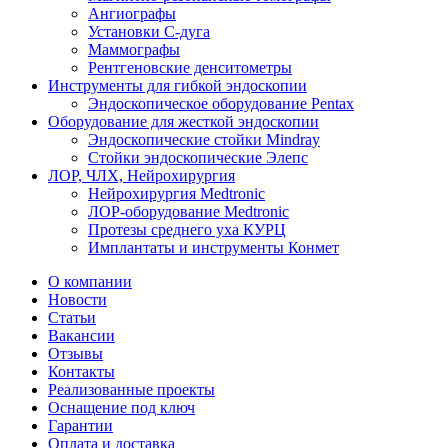
Ангиографы
Установки С-дуга
Маммографы
Рентгеновские денситометры
Инструменты для гибкой эндоскопии
Эндоскопическое оборудование Pentax
Оборудование для жесткой эндоскопии
Эндоскопические стойки Mindray
Стойки эндоскопические Элепс
ЛОР, ЧЛХ, Нейрохирургия
Нейрохирургия Medtronic
ЛОР-оборудование Medtronic
Протезы среднего уха КУРЦ
Имплантаты и инструменты Конмет
О компании
Новости
Статьи
Вакансии
Отзывы
Контакты
Реализованные проекты
Оснащение под ключ
Гарантии
Оплата и доставка