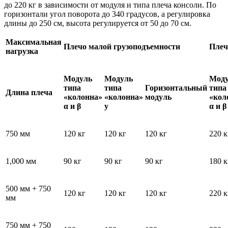
до 220 кг в зависимости от модуля и типа плеча консоли. По
горизонтали угол поворота до 340 градусов, а регулировка
длины до 250 см, высота регулируется от 50 до 70 см.
Максимальная
Плечо малой грузоподъемности
Плеч
нагрузка
Модуль
Модуль
Мод
типа
типа
Горизонтальный
типа
Длина плеча
«колонна»
«колонна»
модуль
«кол
α и β
y
α и β
750 мм
120 кг
120 кг
120 кг
220 к
1,000 мм
90 кг
90 кг
90 кг
180 к
500 мм + 750
120 кг
120 кг
120 кг
220 к
мм
750 мм + 750