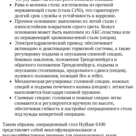
Рама и колонна стола: изготовлены из прочной
нержавеющей стали (сталь CrNi), что гарантирует
долгий срок службы и устойчивость к коррозии.
Прочное основание: выполнено из литой стали с
износостойким покрытием серого цвета. Кожух
основания может быть выполнен из АБС-пластика или
из нержавеющей хромоникелевой стали (опция).
Электрогидравлический привод: обеспечивает
активацию и деактивацию тормозной системы, а также
регулировку подъема и опускания спинной секции,
боковых наклонов, положения Тренделенбурга и
обратного положения Тренделенбурга, подъема и
опускания столешницы, продольного сдвига (опция),
нулевого положения, позиций flex и reflex.
Механическая регулировка: головной секции, ножных
секций и подъема почечного валика (опция) с легкостью
выполняется благодаря газовой пружине.
Съемные секции: головная и ножные секции легко
снимаются и регулируются вручную по высоте,
обеспечивая гибкость в настройке операционного стола
под нужды конкретной операции.
Таким образом, операционный стол HyBase 6100
представляет собой многофункциональное и
высокоэффективное решение для операционных залов,