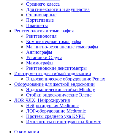
Среднего класса
Для гинекологии и акушерства
Стационарные
Портативные
Планшеты
Рентгенология и томография
Рентгенология
Компьютерные томографы
Магнитно-резонансные томографы
Ангиографы
Установки С-дуга
Маммографы
Рентгеновские денситометры
Инструменты для гибкой эндоскопии
Эндоскопическое оборудование Pentax
Оборудование для жесткой эндоскопии
Эндоскопические стойки Mindray
Стойки эндоскопические Элепс
ЛОР, ЧЛХ, Нейрохирургия
Нейрохирургия Medtronic
ЛОР-оборудование Medtronic
Протезы среднего уха КУРЦ
Имплантаты и инструменты Конмет
О компании