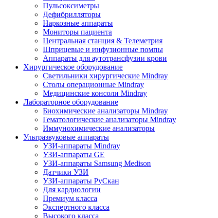
Пульсоксиметры
Дефибрилляторы
Наркозные аппараты
Мониторы пациента
Центральная станция & Телеметрия
Шприцевые и инфузионные помпы
Аппараты для аутотрансфузии крови
Хирургическое оборудование
Светильники хирургические Mindray
Столы операционные Mindray
Медицинские консоли Mindray
Лабораторное оборудование
Биохимические анализаторы Mindray
Гематологические анализаторы Mindray
Иммунохимические анализаторы
Ультразвуковые аппараты
УЗИ-аппараты Mindray
УЗИ-аппараты GE
УЗИ-аппараты Samsung Medison
Датчики УЗИ
УЗИ-аппараты РуСкан
Для кардиологии
Премиум класса
Экспертного класса
Высокого класса