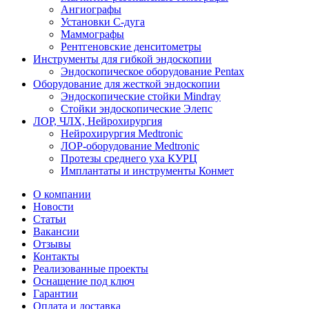
Ангиографы
Установки С-дуга
Маммографы
Рентгеновские денситометры
Инструменты для гибкой эндоскопии
Эндоскопическое оборудование Pentax
Оборудование для жесткой эндоскопии
Эндоскопические стойки Mindray
Стойки эндоскопические Элепс
ЛОР, ЧЛХ, Нейрохирургия
Нейрохирургия Medtronic
ЛОР-оборудование Medtronic
Протезы среднего уха КУРЦ
Имплантаты и инструменты Конмет
О компании
Новости
Статьи
Вакансии
Отзывы
Контакты
Реализованные проекты
Оснащение под ключ
Гарантии
Оплата и доставка