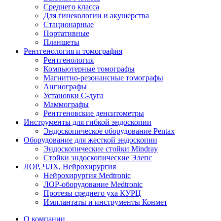
Среднего класса
Для гинекологии и акушерства
Стационарные
Портативные
Планшеты
Рентгенология и томография
Рентгенология
Компьютерные томографы
Магнитно-резонансные томографы
Ангиографы
Установки С-дуга
Маммографы
Рентгеновские денситометры
Инструменты для гибкой эндоскопии
Эндоскопическое оборудование Pentax
Оборудование для жесткой эндоскопии
Эндоскопические стойки Mindray
Стойки эндоскопические Элепс
ЛОР, ЧЛХ, Нейрохирургия
Нейрохирургия Medtronic
ЛОР-оборудование Medtronic
Протезы среднего уха КУРЦ
Имплантаты и инструменты Конмет
О компании