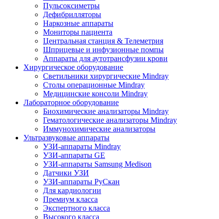
Пульсоксиметры
Дефибрилляторы
Наркозные аппараты
Мониторы пациента
Центральная станция & Телеметрия
Шприцевые и инфузионные помпы
Аппараты для аутотрансфузии крови
Хирургическое оборудование
Светильники хирургические Mindray
Столы операционные Mindray
Медицинские консоли Mindray
Лабораторное оборудование
Биохимические анализаторы Mindray
Гематологические анализаторы Mindray
Иммунохимические анализаторы
Ультразвуковые аппараты
УЗИ-аппараты Mindray
УЗИ-аппараты GE
УЗИ-аппараты Samsung Medison
Датчики УЗИ
УЗИ-аппараты РуСкан
Для кардиологии
Премиум класса
Экспертного класса
Высокого класса