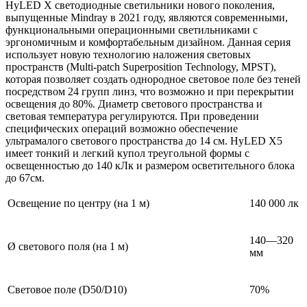
HyLED Х светодиодные светильники нового поколения,
выпущенные Mindray в 2021 году, являются современными,
функциональными операционными светильниками с
эргономичным и комфортабельным дизайном. Данная серия
использует новую технологию наложения световых
пространств (Multi-patch Superposition Technology, MPST),
которая позволяет создать однородное световое поле без теней
посредством 24 групп линз, что возможно и при перекрытии
освещения до 80%. Диаметр светового пространства и
световая температура регулируются. При проведении
специфических операций возможно обеспечение
ультрамалого светового пространства до 14 см. HyLED Х5
имеет тонкий и легкий купол треугольной формы с
освещенностью до 140 кЛк и размером осветительного блока
до 67см.
Освещение по центру (на 1 м)
140 000 лк
140—320
Ø светового поля (на 1 м)
мм
Световое поле (D50/D10)
70%