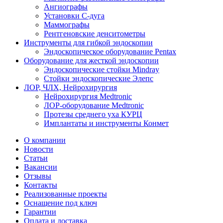
Ангиографы
Установки С-дуга
Маммографы
Рентгеновские денситометры
Инструменты для гибкой эндоскопии
Эндоскопическое оборудование Pentax
Оборудование для жесткой эндоскопии
Эндоскопические стойки Mindray
Стойки эндоскопические Элепс
ЛОР, ЧЛХ, Нейрохирургия
Нейрохирургия Medtronic
ЛОР-оборудование Medtronic
Протезы среднего уха КУРЦ
Имплантаты и инструменты Конмет
О компании
Новости
Статьи
Вакансии
Отзывы
Контакты
Реализованные проекты
Оснащение под ключ
Гарантии
Оплата и доставка