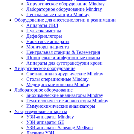
Хирургическое оборудование Mindray
Лабораторное оборудование Mindray
Центральные станции Mindray
Оборудование для анестезиологии и реанимации
Аппараты ИВЛ
Пульсоксиметры
Дефибрилляторы
Наркозные аппараты
Мониторы пациента
Центральная станция & Телеметрия
Шприцевые и инфузионные помпы
Аппараты для аутотрансфузии крови
Хирургическое оборудование
Светильники хирургические Mindray
Столы операционные Mindray
Медицинские консоли Mindray
Лабораторное оборудование
Биохимические анализаторы Mindray
Гематологические анализаторы Mindray
Иммунохимические анализаторы
Ультразвуковые аппараты
УЗИ-аппараты Mindray
УЗИ-аппараты GE
УЗИ-аппараты Samsung Medison
Датчики УЗИ