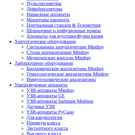
Пульсоксиметры
Дефибрилляторы
Наркозные аппараты
Мониторы пациента
Центральная станция & Телеметрия
Шприцевые и инфузионные помпы
Аппараты для аутотрансфузии крови
Хирургическое оборудование
Светильники хирургические Mindray
Столы операционные Mindray
Медицинские консоли Mindray
Лабораторное оборудование
Биохимические анализаторы Mindray
Гематологические анализаторы Mindray
Иммунохимические анализаторы
Ультразвуковые аппараты
УЗИ-аппараты Mindray
УЗИ-аппараты GE
УЗИ-аппараты Samsung Medison
Датчики УЗИ
УЗИ-аппараты РуСкан
Для кардиологии
Премиум класса
Экспертного класса
Высокого класса