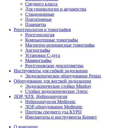
Среднего класса
Для гинекологии и акушерства
Стационарные
Портативные
Планшеты
Рентгенология и томография
Рентгенология
Компьютерные томографы
Магнитно-резонансные томографы
Ангиографы
Установки С-дуга
Маммографы
Рентгеновские денситометры
Инструменты для гибкой эндоскопии
Эндоскопическое оборудование Pentax
Оборудование для жесткой эндоскопии
Эндоскопические стойки Mindray
Стойки эндоскопические Элепс
ЛОР, ЧЛХ, Нейрохирургия
Нейрохирургия Medtronic
ЛОР-оборудование Medtronic
Протезы среднего уха КУРЦ
Имплантаты и инструменты Конмет
О компании