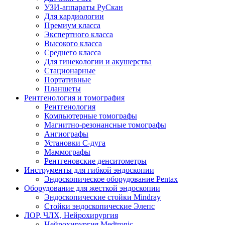
УЗИ-аппараты РуСкан
Для кардиологии
Премиум класса
Экспертного класса
Высокого класса
Среднего класса
Для гинекологии и акушерства
Стационарные
Портативные
Планшеты
Рентгенология и томография
Рентгенология
Компьютерные томографы
Магнитно-резонансные томографы
Ангиографы
Установки С-дуга
Маммографы
Рентгеновские денситометры
Инструменты для гибкой эндоскопии
Эндоскопическое оборудование Pentax
Оборудование для жесткой эндоскопии
Эндоскопические стойки Mindray
Стойки эндоскопические Элепс
ЛОР, ЧЛХ, Нейрохирургия
Нейрохирургия Medtronic