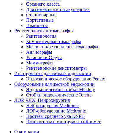
Среднего класса
Для гинекологии и акушерства
Стационарные
Портативные
Планшеты
Рентгенология и томография
Рентгенология
Компьютерные томографы
Магнитно-резонансные томографы
Ангиографы
Установки С-дуга
Маммографы
Рентгеновские денситометры
Инструменты для гибкой эндоскопии
Эндоскопическое оборудование Pentax
Оборудование для жесткой эндоскопии
Эндоскопические стойки Mindray
Стойки эндоскопические Элепс
ЛОР, ЧЛХ, Нейрохирургия
Нейрохирургия Medtronic
ЛОР-оборудование Medtronic
Протезы среднего уха КУРЦ
Имплантаты и инструменты Конмет
О компании