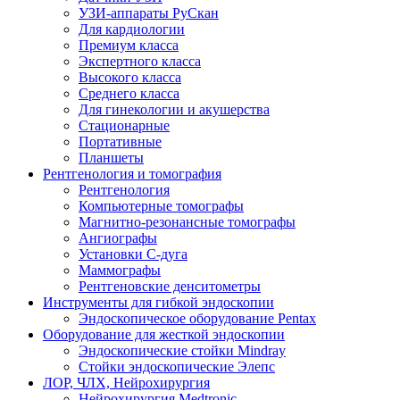
УЗИ-аппараты РуСкан
Для кардиологии
Премиум класса
Экспертного класса
Высокого класса
Среднего класса
Для гинекологии и акушерства
Стационарные
Портативные
Планшеты
Рентгенология и томография
Рентгенология
Компьютерные томографы
Магнитно-резонансные томографы
Ангиографы
Установки С-дуга
Маммографы
Рентгеновские денситометры
Инструменты для гибкой эндоскопии
Эндоскопическое оборудование Pentax
Оборудование для жесткой эндоскопии
Эндоскопические стойки Mindray
Стойки эндоскопические Элепс
ЛОР, ЧЛХ, Нейрохирургия
Нейрохирургия Medtronic