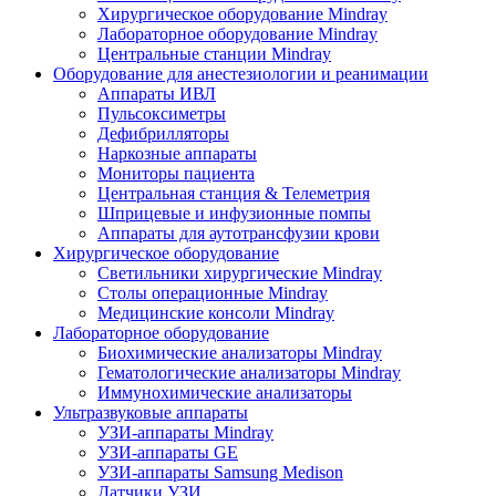
Хирургическое оборудование Mindray
Лабораторное оборудование Mindray
Центральные станции Mindray
Оборудование для анестезиологии и реанимации
Аппараты ИВЛ
Пульсоксиметры
Дефибрилляторы
Наркозные аппараты
Мониторы пациента
Центральная станция & Телеметрия
Шприцевые и инфузионные помпы
Аппараты для аутотрансфузии крови
Хирургическое оборудование
Светильники хирургические Mindray
Столы операционные Mindray
Медицинские консоли Mindray
Лабораторное оборудование
Биохимические анализаторы Mindray
Гематологические анализаторы Mindray
Иммунохимические анализаторы
Ультразвуковые аппараты
УЗИ-аппараты Mindray
УЗИ-аппараты GE
УЗИ-аппараты Samsung Medison
Датчики УЗИ