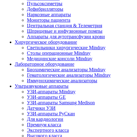
Пульсоксиметры
Дефибрилляторы
Наркозные аппараты
Мониторы пациента
Центральная станция & Телеметрия
Шприцевые и инфузионные помпы
Аппараты для аутотрансфузии крови
Хирургическое оборудование
Светильники хирургические Mindray
Столы операционные Mindray
Медицинские консоли Mindray
Лабораторное оборудование
Биохимические анализаторы Mindray
Гематологические анализаторы Mindray
Иммунохимические анализаторы
Ультразвуковые аппараты
УЗИ-аппараты Mindray
УЗИ-аппараты GE
УЗИ-аппараты Samsung Medison
Датчики УЗИ
УЗИ-аппараты РуСкан
Для кардиологии
Премиум класса
Экспертного класса
Высокого класса