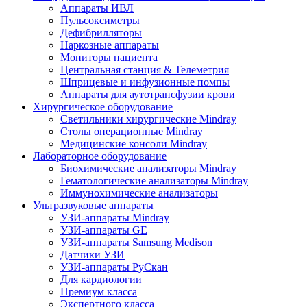
Аппараты ИВЛ
Пульсоксиметры
Дефибрилляторы
Наркозные аппараты
Мониторы пациента
Центральная станция & Телеметрия
Шприцевые и инфузионные помпы
Аппараты для аутотрансфузии крови
Хирургическое оборудование
Светильники хирургические Mindray
Столы операционные Mindray
Медицинские консоли Mindray
Лабораторное оборудование
Биохимические анализаторы Mindray
Гематологические анализаторы Mindray
Иммунохимические анализаторы
Ультразвуковые аппараты
УЗИ-аппараты Mindray
УЗИ-аппараты GE
УЗИ-аппараты Samsung Medison
Датчики УЗИ
УЗИ-аппараты РуСкан
Для кардиологии
Премиум класса
Экспертного класса