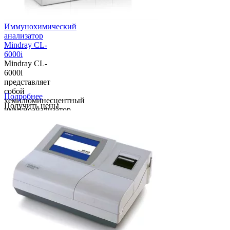
Иммунохимический
анализатор
Mindray CL-
6000i
Mindray CL-
6000i
представляет
собой
Подробнее
хемилюминесцентный
Получить цены
иммуноанализатор
с высокой
пропускной
способностью,
высокой
производительностью
и высокой
надежностью,
использующий
лучшую в ...