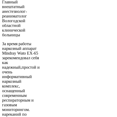
Главный
внештатный
анестезиолог-
реаниматолог
Вологодской
областной
клинической
больницы
За время работы
наркозный аппарат
Mindray Wato EX-65
зарекомендовал себя
как
надежный,простой и
очень
информативный
наркозный
комплекс,
оснащенный
современным
респираторным и
газовым
мониторингом.
нареканий по