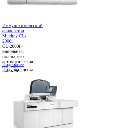
Иммунохимический
анализатор
Mindray CL-
2000i
CL-2000i –
напольная,
полностью
автоматическая
Подробнее
система
Получить цены
простой в
использовании
иммунохимический
анализатор с
производительностью
до 240 тестов в
час. Он имеет
большую
бортовую
емко...