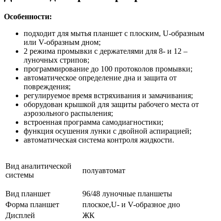
Особенности:
подходит для мытья планшет с плоским, U-образным
или V-образным дном;
2 режима промывки с держателями для 8- и 12 –
луночных стрипов;
программирование до 100 протоколов промывки;
автоматическое определение дна и защита от
повреждения;
регулируемое время встряхивания и замачивания;
оборудован крышкой для защиты рабочего места от
аэрозольного распыления;
встроенная программа самодиагностики;
функция осушения лунки с двойной аспирацией;
автоматическая система контроля жидкости.
Вид аналитической
полуавтомат
системы
Вид планшет
96/48 луночные планшеты
Форма планшет
плоское,U- и V-образное дно
Дисплей
ЖК