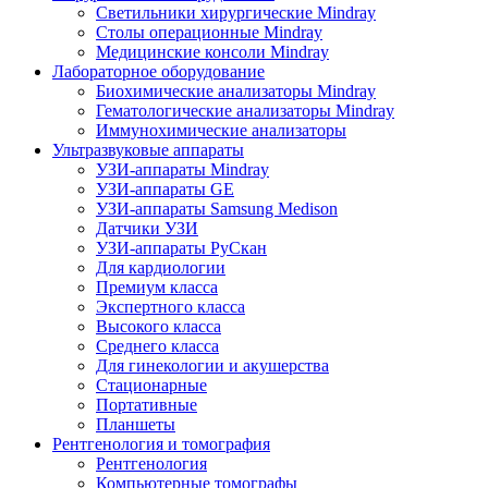
Светильники хирургические Mindray
Столы операционные Mindray
Медицинские консоли Mindray
Лабораторное оборудование
Биохимические анализаторы Mindray
Гематологические анализаторы Mindray
Иммунохимические анализаторы
Ультразвуковые аппараты
УЗИ-аппараты Mindray
УЗИ-аппараты GE
УЗИ-аппараты Samsung Medison
Датчики УЗИ
УЗИ-аппараты РуСкан
Для кардиологии
Премиум класса
Экспертного класса
Высокого класса
Среднего класса
Для гинекологии и акушерства
Стационарные
Портативные
Планшеты
Рентгенология и томография
Рентгенология
Компьютерные томографы