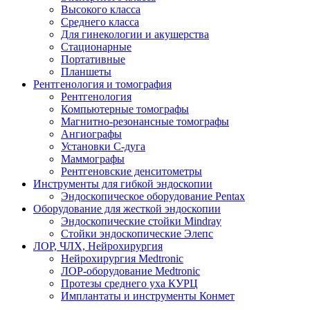
Высокого класса
Среднего класса
Для гинекологии и акушерства
Стационарные
Портативные
Планшеты
Рентгенология и томография
Рентгенология
Компьютерные томографы
Магнитно-резонансные томографы
Ангиографы
Установки С-дуга
Маммографы
Рентгеновские денситометры
Инструменты для гибкой эндоскопии
Эндоскопическое оборудование Pentax
Оборудование для жесткой эндоскопии
Эндоскопические стойки Mindray
Стойки эндоскопические Элепс
ЛОР, ЧЛХ, Нейрохирургия
Нейрохирургия Medtronic
ЛОР-оборудование Medtronic
Протезы среднего уха КУРЦ
Имплантаты и инструменты Конмет