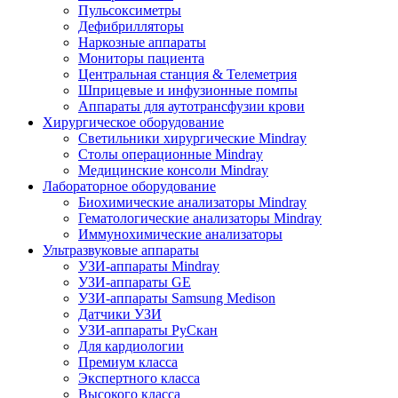
Пульсоксиметры
Дефибрилляторы
Наркозные аппараты
Мониторы пациента
Центральная станция & Телеметрия
Шприцевые и инфузионные помпы
Аппараты для аутотрансфузии крови
Хирургическое оборудование
Светильники хирургические Mindray
Столы операционные Mindray
Медицинские консоли Mindray
Лабораторное оборудование
Биохимические анализаторы Mindray
Гематологические анализаторы Mindray
Иммунохимические анализаторы
Ультразвуковые аппараты
УЗИ-аппараты Mindray
УЗИ-аппараты GE
УЗИ-аппараты Samsung Medison
Датчики УЗИ
УЗИ-аппараты РуСкан
Для кардиологии
Премиум класса
Экспертного класса
Высокого класса