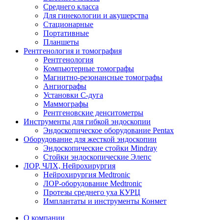
Среднего класса
Для гинекологии и акушерства
Стационарные
Портативные
Планшеты
Рентгенология и томография
Рентгенология
Компьютерные томографы
Магнитно-резонансные томографы
Ангиографы
Установки С-дуга
Маммографы
Рентгеновские денситометры
Инструменты для гибкой эндоскопии
Эндоскопическое оборудование Pentax
Оборудование для жесткой эндоскопии
Эндоскопические стойки Mindray
Стойки эндоскопические Элепс
ЛОР, ЧЛХ, Нейрохирургия
Нейрохирургия Medtronic
ЛОР-оборудование Medtronic
Протезы среднего уха КУРЦ
Имплантаты и инструменты Конмет
О компании