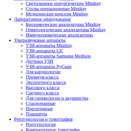
Светильники хирургические Mindray
Столы операционные Mindray
Медицинские консоли Mindray
Лабораторное оборудование
Биохимические анализаторы Mindray
Гематологические анализаторы Mindray
Иммунохимические анализаторы
Ультразвуковые аппараты
УЗИ-аппараты Mindray
УЗИ-аппараты GE
УЗИ-аппараты Samsung Medison
Датчики УЗИ
УЗИ-аппараты РуСкан
Для кардиологии
Премиум класса
Экспертного класса
Высокого класса
Среднего класса
Для гинекологии и акушерства
Стационарные
Портативные
Планшеты
Рентгенология и томография
Рентгенология
Компьютерные томографы