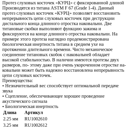
Протез слуховых косточек «КУРЦ» с фиксированной длиной
Производятся из титана ASTM F 67 (Grade 1-4). Данный
протез слуховых косточек «КУРЦ» позволяет восстановить
непрерывность цепи слуховых косточек при деструкции
дистального конца длинного отростка наковальни. Две
титановые скобки выполняют функцию зажима и
фиксируются на конце длинного отростка наковальни. На
примере этого протеза наглядно продемонстрирована
биологическая инертность титана в среднем ухе на
протяжении длительного времени. Чисто механическое
соединение титановых скобок с наковальней обладает
высокой стабильностью. В наличии имеются протезы двух
размеров, по- этому даже при очень укороченном отростке на-
ковальни может быть надежно восстановлена непрерывность
цепи слуховых косточек.
Преимущества:
• Незначительный вес способствует оптимальной передаче
звука
• Сцепление, обеспечивающее хорошее проведение
акустического сигнала
• Биологическая инертность
Длина
Артикул
2.25 мм
RU1002610
3.25 мм
RU1002612