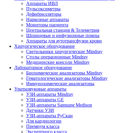
Аппараты ИВЛ
Пульсоксиметры
Дефибрилляторы
Наркозные аппараты
Мониторы пациента
Центральная станция & Телеметрия
Шприцевые и инфузионные помпы
Аппараты для аутотрансфузии крови
Хирургическое оборудование
Светильники хирургические Mindray
Столы операционные Mindray
Медицинские консоли Mindray
Лабораторное оборудование
Биохимические анализаторы Mindray
Гематологические анализаторы Mindray
Иммунохимические анализаторы
Ультразвуковые аппараты
УЗИ-аппараты Mindray
УЗИ-аппараты GE
УЗИ-аппараты Samsung Medison
Датчики УЗИ
УЗИ-аппараты РуСкан
Для кардиологии
Премиум класса
Экспертного класса