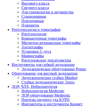
Высокого класса
Среднего класса
Для гинекологии и акушерства
Стационарные
Портативные
Планшеты
Рентгенология и томография
Рентгенология
Компьютерные томографы
Магнитно-резонансные томографы
Ангиографы
Установки С-дуга
Маммографы
Рентгеновские денситометры
Инструменты для гибкой эндоскопии
Эндоскопическое оборудование Pentax
Оборудование для жесткой эндоскопии
Эндоскопические стойки Mindray
Стойки эндоскопические Элепс
ЛОР, ЧЛХ, Нейрохирургия
Нейрохирургия Medtronic
ЛОР-оборудование Medtronic
Протезы среднего уха КУРЦ
Имплантаты и инструменты Конмет