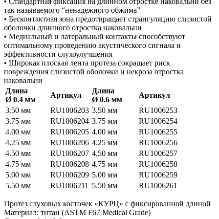
• Стандартная фиксация на длинном отростке наковальни без
так называемого “ненадежного обжима”
• Бесконтактная зона предотвращает странгуляцию слизистой
оболочки длинного отростка наковальни
• Медиальный и латеральный контакты способствуют
оптимальному проведению акустического сигнала и
эффективности слухоулучшения
• Широкая плоская лента протеза сокращает риск
повреждения слизистой оболочки и некроза отростка
наковальни
Длина
Длина
Артикул
Артикул
Ø 0.4 мм
Ø 0.6 мм
3.50 мм
RU1006203
3.50 мм
RU1006253
3.75 мм
RU1006204
3.75 мм
RU1006254
4.00 мм
RU1006205
4.00 мм
RU1006255
4.25 мм
RU1006206
4.25 мм
RU1006256
4.50 мм
RU1006207
4.50 мм
RU1006257
4.75 мм
RU1006208
4.75 мм
RU1006258
5.00 мм
RU1006209
5.00 мм
RU1006259
5.50 мм
RU1006211
5.50 мм
RU1006261
Протез слуховых косточек «КУРЦ» с фиксированной длиной
Материал: титан (ASTM F67 Medical Grade)