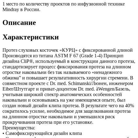
1 место
по количеству проектов по инфузионной технике
Mindray в России.
Описание
Характеристики
Протез слуховых косточек «КУРЦ» с фиксированной длиной
Производятся из титана ASTM F 67 (Grade 1-4) Принцип
дизайна CliP®, используемый в конструкции данного протеза,
стандартизирует процесс фиксирования протеза на длинном
отростке наковальни без так называемого «ненадежного
обжима” и повышает результативность хирургии стремени. В
совместном проекте с Dr. med. Schimanski/Люнен, инженером
Eiber/Штутгарт и приват-доцентом Dr. med. àWengen/Базель,
учитывая широкий спектр анатомических особенностей
наковальни и основываясь на уже имеющемся опыте, был
создан новый дизайн клипа протеза. В результате чего на 40%
сократилось усилие, необходимое для защелкивания протеза
на длинном отростке наковальни и уменьшился риск
прокручивания протеза при его установке.
Преимущества:
• Самофиксирующийся дизайн клипа