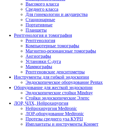
Высокого класса
Среднего класса
Для гинекологии и акушерства
Стационарные
Портативные
Планшеты
Рентгенология и томография
Рентгенология
Компьютерные томографы
Магнитно-резонансные томографы
Ангиографы
Установки С-дуга
Маммографы
Рентгеновские денситометры
Инструменты для гибкой эндоскопии
Эндоскопическое оборудование Pentax
Оборудование для жесткой эндоскопии
Эндоскопические стойки Mindray
Стойки эндоскопические Элепс
ЛОР, ЧЛХ, Нейрохирургия
Нейрохирургия Medtronic
ЛОР-оборудование Medtronic
Протезы среднего уха КУРЦ
Имплантаты и инструменты Конмет