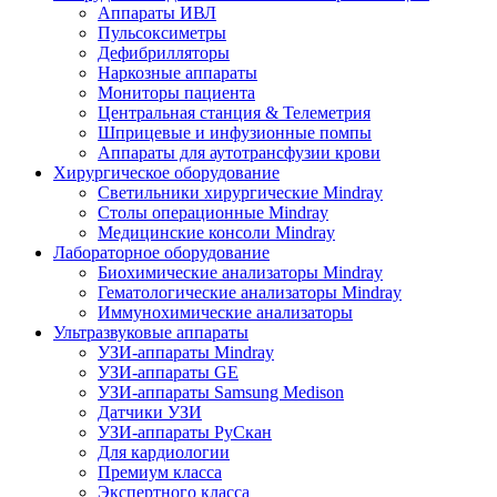
Аппараты ИВЛ
Пульсоксиметры
Дефибрилляторы
Наркозные аппараты
Мониторы пациента
Центральная станция & Телеметрия
Шприцевые и инфузионные помпы
Аппараты для аутотрансфузии крови
Хирургическое оборудование
Светильники хирургические Mindray
Столы операционные Mindray
Медицинские консоли Mindray
Лабораторное оборудование
Биохимические анализаторы Mindray
Гематологические анализаторы Mindray
Иммунохимические анализаторы
Ультразвуковые аппараты
УЗИ-аппараты Mindray
УЗИ-аппараты GE
УЗИ-аппараты Samsung Medison
Датчики УЗИ
УЗИ-аппараты РуСкан
Для кардиологии
Премиум класса
Экспертного класса