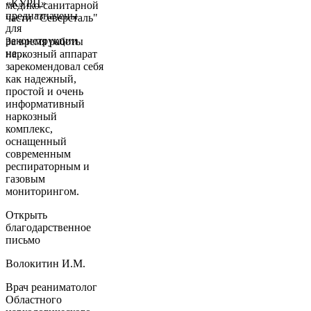
«КУРЦ»
медико-санитарной
предназначены
части "Северсталь"
для
реконструкции
За время работы
не...
наркозный аппарат
зарекомендовал себя
как надежный,
простой и очень
информативный
наркозный
комплекс,
оснащенный
современным
респираторным и
газовым
мониторингом.
Открыть
благодарственное
письмо
Волокитин И.М.
Врач реаниматолог
Областного