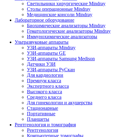
Светильники хирургические Mindray
Столы операционные Mindray
Медицинские консоли Mindray
Лабораторное оборудование
Биохимические анализаторы Mindray
Гематологические анализаторы Mindray
Иммунохимические анализаторы
Ультразвуковые аппараты
УЗИ-аппараты Mindray
УЗИ-аппараты GE
УЗИ-аппараты Samsung Medison
Датчики УЗИ
УЗИ-аппараты РуСкан
Для кардиологии
Премиум класса
Экспертного класса
Высокого класса
Среднего класса
Для гинекологии и акушерства
Стационарные
Портативные
Планшеты
Рентгенология и томография
Рентгенология
Компьютерные томографы