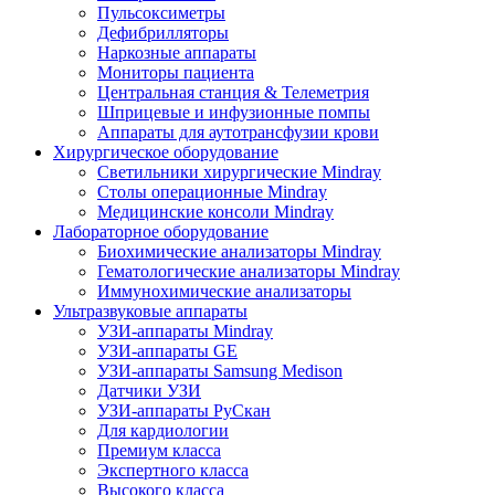
Пульсоксиметры
Дефибрилляторы
Наркозные аппараты
Мониторы пациента
Центральная станция & Телеметрия
Шприцевые и инфузионные помпы
Аппараты для аутотрансфузии крови
Хирургическое оборудование
Светильники хирургические Mindray
Столы операционные Mindray
Медицинские консоли Mindray
Лабораторное оборудование
Биохимические анализаторы Mindray
Гематологические анализаторы Mindray
Иммунохимические анализаторы
Ультразвуковые аппараты
УЗИ-аппараты Mindray
УЗИ-аппараты GE
УЗИ-аппараты Samsung Medison
Датчики УЗИ
УЗИ-аппараты РуСкан
Для кардиологии
Премиум класса
Экспертного класса
Высокого класса