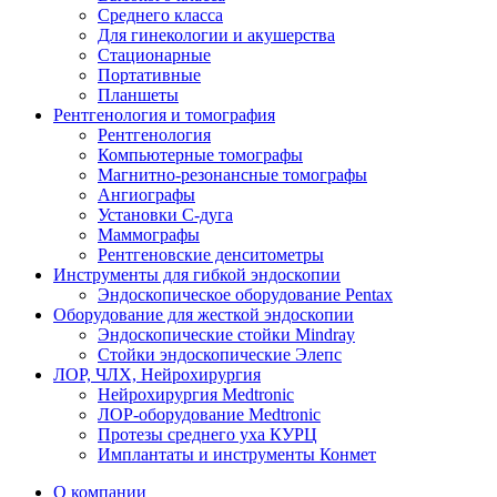
Среднего класса
Для гинекологии и акушерства
Стационарные
Портативные
Планшеты
Рентгенология и томография
Рентгенология
Компьютерные томографы
Магнитно-резонансные томографы
Ангиографы
Установки С-дуга
Маммографы
Рентгеновские денситометры
Инструменты для гибкой эндоскопии
Эндоскопическое оборудование Pentax
Оборудование для жесткой эндоскопии
Эндоскопические стойки Mindray
Стойки эндоскопические Элепс
ЛОР, ЧЛХ, Нейрохирургия
Нейрохирургия Medtronic
ЛОР-оборудование Medtronic
Протезы среднего уха КУРЦ
Имплантаты и инструменты Конмет
О компании