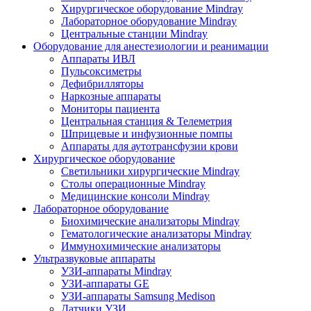
Хирургическое оборудование Mindray
Лабораторное оборудование Mindray
Центральные станции Mindray
Оборудование для анестезиологии и реанимации
Аппараты ИВЛ
Пульсоксиметры
Дефибрилляторы
Наркозные аппараты
Мониторы пациента
Центральная станция & Телеметрия
Шприцевые и инфузионные помпы
Аппараты для аутотрансфузии крови
Хирургическое оборудование
Светильники хирургические Mindray
Столы операционные Mindray
Медицинские консоли Mindray
Лабораторное оборудование
Биохимические анализаторы Mindray
Гематологические анализаторы Mindray
Иммунохимические анализаторы
Ультразвуковые аппараты
УЗИ-аппараты Mindray
УЗИ-аппараты GE
УЗИ-аппараты Samsung Medison
Датчики УЗИ