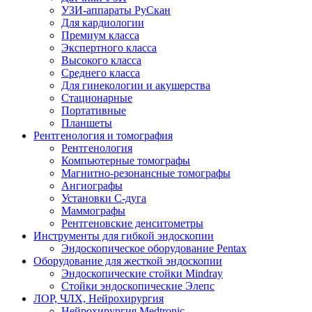
УЗИ-аппараты РуСкан
Для кардиологии
Премиум класса
Экспертного класса
Высокого класса
Среднего класса
Для гинекологии и акушерства
Стационарные
Портативные
Планшеты
Рентгенология и томография
Рентгенология
Компьютерные томографы
Магнитно-резонансные томографы
Ангиографы
Установки С-дуга
Маммографы
Рентгеновские денситометры
Инструменты для гибкой эндоскопии
Эндоскопическое оборудование Pentax
Оборудование для жесткой эндоскопии
Эндоскопические стойки Mindray
Стойки эндоскопические Элепс
ЛОР, ЧЛХ, Нейрохирургия
Нейрохирургия Medtronic