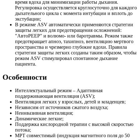
время вдоха для минимизации работы дыхания.
Регулировка осуществляется круглосуточно для каждого
дыхательного цикла с момента интубации и вплоть до
экстубации;
В режиме ASV автоматически применяются стратегии
защиты легких для предотвращения осложнений:
"АвтоPEEP" и волюмо- или баротравмы. Режим также
предотвращает апноэ, тахипноэ, вентиляцию мертвого
пространства и чрезмерно глубокие вдохи. Правила
стратегии защиты легких созданы таким образом, чтобы
режим ASV стимулировал спонтанное дыхание
пациента.
Особенности
Интеллектуальный режим – Адаптивная
поддерживающая вентиляция (ASV);
Вентиляция легких у взрослых, детей и младенцев;
Независим от источников сжатого воздуха;
Неинвазивная вентиляция;
Динамические легкие;
Поддержка кислородной терапии с высокой скоростью
потока;
МРТ совместимый (индукция магнитного поля до 50