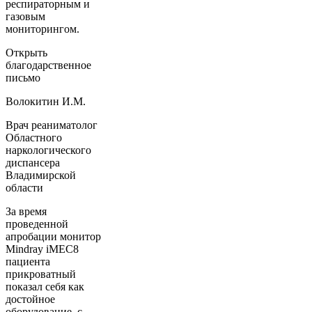
респираторным и
газовым
мониторингом.
Открыть
благодарственное
письмо
Волокитин И.М.
Врач реаниматолог
Областного
наркологического
диспансера
Владимирской
области
За время
проведенной
апробации монитор
Mindray iMEC8
пациента
прикроватный
показал себя как
достойное
оборудование, с