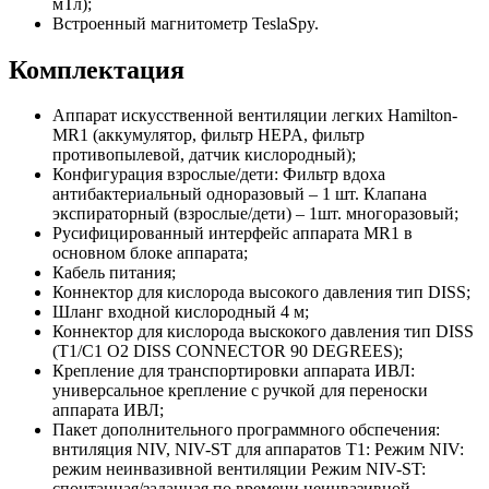
мТл);
Встроенный магнитометр TeslaSpy.
Комплектация
Аппарат искусственной вентиляции легких Hamilton-
MR1 (аккумулятор, фильтр HEPA, фильтр
противопылевой, датчик кислородный);
Конфигурация взрослые/дети: Фильтр вдоха
антибактериальный одноразовый – 1 шт. Клапана
экспираторный (взрослые/дети) – 1шт. многоразовый;
Русифицированный интерфейс аппарата MR1 в
основном блоке аппарата;
Кабель питания;
Коннектор для кислорода высокого давления тип DISS;
Шланг входной кислородный 4 м;
Коннектор для кислорода выскокого давления тип DISS
(T1/C1 O2 DISS CONNECTOR 90 DEGREES);
Крепление для транспортировки аппарата ИВЛ:
универсальное крепление с ручкой для переноски
аппарата ИВЛ;
Пакет дополнительного программного обспечения:
внтиляция NIV, NIV-ST для аппаратов Т1: Режим NIV:
режим неинвазивной вентиляции Режим NIV-ST:
спонтанная/заданная по времени неинвазивной