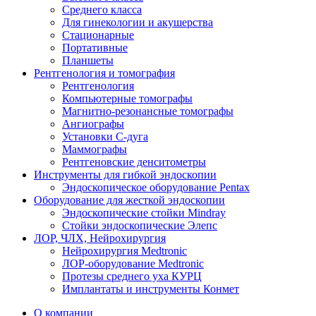
Среднего класса
Для гинекологии и акушерства
Стационарные
Портативные
Планшеты
Рентгенология и томография
Рентгенология
Компьютерные томографы
Магнитно-резонансные томографы
Ангиографы
Установки С-дуга
Маммографы
Рентгеновские денситометры
Инструменты для гибкой эндоскопии
Эндоскопическое оборудование Pentax
Оборудование для жесткой эндоскопии
Эндоскопические стойки Mindray
Стойки эндоскопические Элепс
ЛОР, ЧЛХ, Нейрохирургия
Нейрохирургия Medtronic
ЛОР-оборудование Medtronic
Протезы среднего уха КУРЦ
Имплантаты и инструменты Конмет
О компании