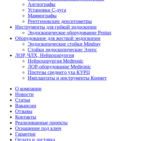
Ангиографы
Установки С-дуга
Маммографы
Рентгеновские денситометры
Инструменты для гибкой эндоскопии
Эндоскопическое оборудование Pentax
Оборудование для жесткой эндоскопии
Эндоскопические стойки Mindray
Стойки эндоскопические Элепс
ЛОР, ЧЛХ, Нейрохирургия
Нейрохирургия Medtronic
ЛОР-оборудование Medtronic
Протезы среднего уха КУРЦ
Имплантаты и инструменты Конмет
О компании
Новости
Статьи
Вакансии
Отзывы
Контакты
Реализованные проекты
Оснащение под ключ
Гарантии
Оплата и доставка