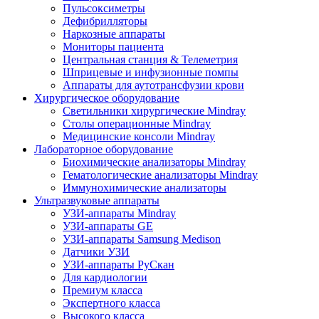
Пульсоксиметры
Дефибрилляторы
Наркозные аппараты
Мониторы пациента
Центральная станция & Телеметрия
Шприцевые и инфузионные помпы
Аппараты для аутотрансфузии крови
Хирургическое оборудование
Светильники хирургические Mindray
Столы операционные Mindray
Медицинские консоли Mindray
Лабораторное оборудование
Биохимические анализаторы Mindray
Гематологические анализаторы Mindray
Иммунохимические анализаторы
Ультразвуковые аппараты
УЗИ-аппараты Mindray
УЗИ-аппараты GE
УЗИ-аппараты Samsung Medison
Датчики УЗИ
УЗИ-аппараты РуСкан
Для кардиологии
Премиум класса
Экспертного класса
Высокого класса