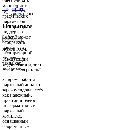
обеспечивать
мониторинг
Подробнее
цифровых и
Получить цены
графических
параметров
Отзывы
респираторной
поддержки.
Lufter 3 может
Previous
отображать
параметры
Жуков Ю.М.
респираторной
поддержки,
Заведующий
такие как
медико-санитарной
заданные...
части "Северсталь"
За время работы
наркозный аппарат
зарекомендовал себя
как надежный,
простой и очень
информативный
наркозный
комплекс,
оснащенный
современным