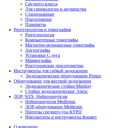
Среднего класса
Для гинекологии и акушерства
Стационарные
Портативные
Планшеты
Рентгенология и томография
Рентгенология
Компьютерные томографы
Магнитно-резонансные томографы
Ангиографы
Установки С-дуга
Маммографы
Рентгеновские денситометры
Инструменты для гибкой эндоскопии
Эндоскопическое оборудование Pentax
Оборудование для жесткой эндоскопии
Эндоскопические стойки Mindray
Стойки эндоскопические Элепс
ЛОР, ЧЛХ, Нейрохирургия
Нейрохирургия Medtronic
ЛОР-оборудование Medtronic
Протезы среднего уха КУРЦ
Имплантаты и инструменты Конмет
О компании