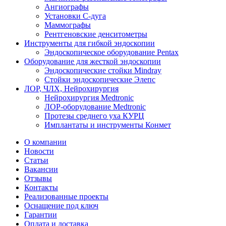
Ангиографы
Установки С-дуга
Маммографы
Рентгеновские денситометры
Инструменты для гибкой эндоскопии
Эндоскопическое оборудование Pentax
Оборудование для жесткой эндоскопии
Эндоскопические стойки Mindray
Стойки эндоскопические Элепс
ЛОР, ЧЛХ, Нейрохирургия
Нейрохирургия Medtronic
ЛОР-оборудование Medtronic
Протезы среднего уха КУРЦ
Имплантаты и инструменты Конмет
О компании
Новости
Статьи
Вакансии
Отзывы
Контакты
Реализованные проекты
Оснащение под ключ
Гарантии
Оплата и доставка