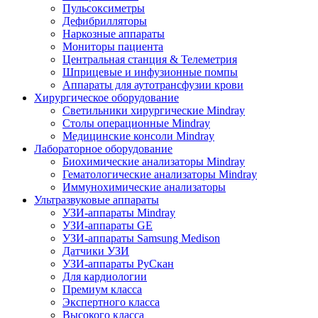
Пульсоксиметры
Дефибрилляторы
Наркозные аппараты
Мониторы пациента
Центральная станция & Телеметрия
Шприцевые и инфузионные помпы
Аппараты для аутотрансфузии крови
Хирургическое оборудование
Светильники хирургические Mindray
Столы операционные Mindray
Медицинские консоли Mindray
Лабораторное оборудование
Биохимические анализаторы Mindray
Гематологические анализаторы Mindray
Иммунохимические анализаторы
Ультразвуковые аппараты
УЗИ-аппараты Mindray
УЗИ-аппараты GE
УЗИ-аппараты Samsung Medison
Датчики УЗИ
УЗИ-аппараты РуСкан
Для кардиологии
Премиум класса
Экспертного класса
Высокого класса