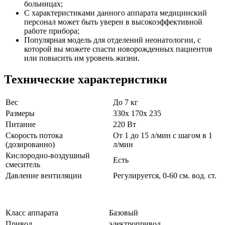
больницах;
С характеристиками данного аппарата медицинский
персонал может быть уверен в высокоэффективной
работе прибора;
Популярная модель для отделений неонатологии, с
которой вы можете спасти новорожденных пациентов
или повысить им уровень жизни.
Технические характеристики
Вес
До 7 кг
Размеры
330х 170х 235
Питание
220 Вт
Скорость потока
От 1 до 15 л/мин с шагом в 1
(дозированно)
л/мин
Кислородно-воздушный
Есть
смеситель
Давление вентиляции
Регулируется, 0-60 см. вод. ст.
Класс аппарата
Базовый
Привод
электропривод