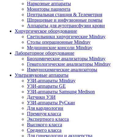
Наркозные аппараты
Мониторы пациента
Центральная станция & Телеметрия
Шприцевые и инфузионные помпы
Аппараты для аутотрансфузии крови
Хирургическое оборудование
Светильники хирургические Mindray
Столы операционные Mindray
Медицинские консоли Mindray
Лабораторное оборудование
Биохимические анализаторы Mindray
Гематологические анализаторы Mindray
Иммунохимические анализаторы
Ультразвуковые аппараты
УЗИ-аппараты Mindray
УЗИ-аппараты GE
УЗИ-аппараты Samsung Medison
Датчики УЗИ
УЗИ-аппараты РуСкан
Для кардиологии
Премиум класса
Экспертного класса
Высокого класса
Среднего класса
Для гинекологии и акушерства