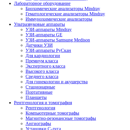
Лабораторное оборудование
Биохимические анализаторы Mindray
Гематологические анализаторы Mindray
Иммунохимические анализаторы
Ультразвуковые аппараты
УЗИ-аппараты Mindray
УЗИ-аппараты GE
УЗИ-аппараты Samsung Medison
Датчики УЗИ
УЗИ-аппараты РуСкан
Для кардиологии
Премиум класса
Экспертного класса
Высокого класса
Среднего класса
Для гинекологии и акушерства
Стационарные
Портативные
Планшеты
Рентгенология и томография
Рентгенология
Компьютерные томографы
Магнитно-резонансные томографы
Ангиографы
Установки С-дуга