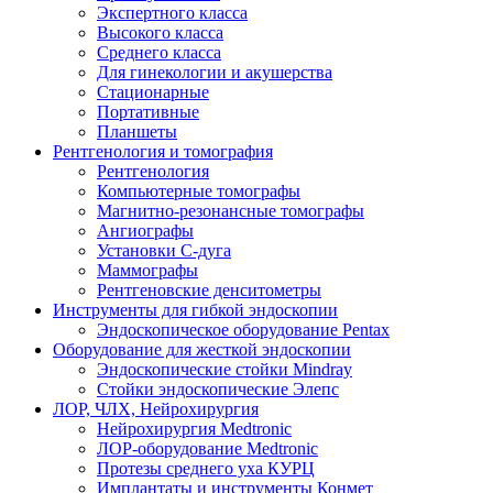
Экспертного класса
Высокого класса
Среднего класса
Для гинекологии и акушерства
Стационарные
Портативные
Планшеты
Рентгенология и томография
Рентгенология
Компьютерные томографы
Магнитно-резонансные томографы
Ангиографы
Установки С-дуга
Маммографы
Рентгеновские денситометры
Инструменты для гибкой эндоскопии
Эндоскопическое оборудование Pentax
Оборудование для жесткой эндоскопии
Эндоскопические стойки Mindray
Стойки эндоскопические Элепс
ЛОР, ЧЛХ, Нейрохирургия
Нейрохирургия Medtronic
ЛОР-оборудование Medtronic
Протезы среднего уха КУРЦ
Имплантаты и инструменты Конмет