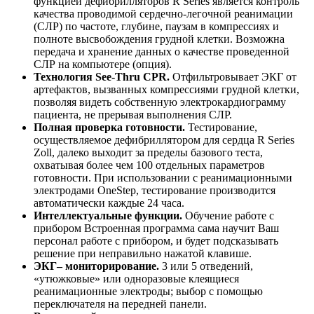
функцией дефибрилляторов R Series является контроль
качества проводимой сердечно-легочной реанимации
(СЛР) по частоте, глубине, паузам в компрессиях и
полноте высвобождения грудной клетки. Возможна
передача и хранение данных о качестве проведенной
СЛР на компьютере (опция).
Технология See-Thru CPR.
Отфильтровывает ЭКГ от
артефактов, вызванных компрессиями грудной клетки,
позволяя видеть собственную электрокардиограмму
пациента, не прерывая выполнения СЛР.
Полная проверка готовности.
Тестирование,
осуществляемое дефибриллятором для сердца R Series
Zoll, далеко выходит за пределы базового теста,
охватывая более чем 100 отдельных параметров
готовности. При использовании с реанимационными
электродами OneStep, тестирование производится
автоматически каждые 24 часа.
Интеллектуальные функции.
Обучение работе с
прибором Встроенная программа сама научит Ваш
персонал работе с прибором, и будет подсказывать
решение при неправильно нажатой клавише.
ЭКГ– мониторирование.
3 или 5 отведений,
«утюжковые» или одноразовые клеящиеся
реанимационные электроды; выбор с помощью
переключателя на передней панели.