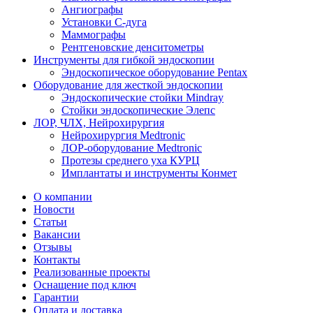
Ангиографы
Установки С-дуга
Маммографы
Рентгеновские денситометры
Инструменты для гибкой эндоскопии
Эндоскопическое оборудование Pentax
Оборудование для жесткой эндоскопии
Эндоскопические стойки Mindray
Стойки эндоскопические Элепс
ЛОР, ЧЛХ, Нейрохирургия
Нейрохирургия Medtronic
ЛОР-оборудование Medtronic
Протезы среднего уха КУРЦ
Имплантаты и инструменты Конмет
О компании
Новости
Статьи
Вакансии
Отзывы
Контакты
Реализованные проекты
Оснащение под ключ
Гарантии
Оплата и доставка