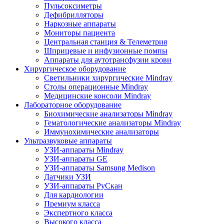
Пульсоксиметры
Дефибрилляторы
Наркозные аппараты
Мониторы пациента
Центральная станция & Телеметрия
Шприцевые и инфузионные помпы
Аппараты для аутотрансфузии крови
Хирургическое оборудование
Светильники хирургические Mindray
Столы операционные Mindray
Медицинские консоли Mindray
Лабораторное оборудование
Биохимические анализаторы Mindray
Гематологические анализаторы Mindray
Иммунохимические анализаторы
Ультразвуковые аппараты
УЗИ-аппараты Mindray
УЗИ-аппараты GE
УЗИ-аппараты Samsung Medison
Датчики УЗИ
УЗИ-аппараты РуСкан
Для кардиологии
Премиум класса
Экспертного класса
Высокого класса