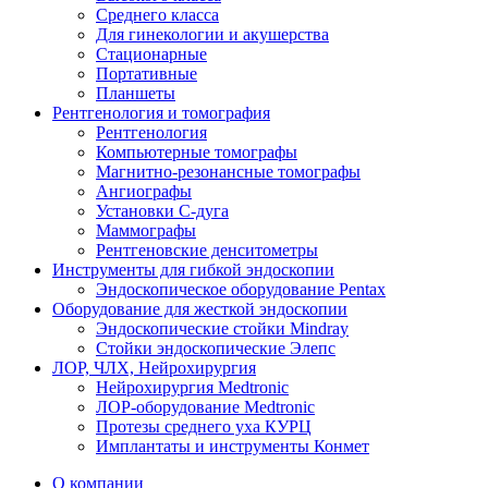
Среднего класса
Для гинекологии и акушерства
Стационарные
Портативные
Планшеты
Рентгенология и томография
Рентгенология
Компьютерные томографы
Магнитно-резонансные томографы
Ангиографы
Установки С-дуга
Маммографы
Рентгеновские денситометры
Инструменты для гибкой эндоскопии
Эндоскопическое оборудование Pentax
Оборудование для жесткой эндоскопии
Эндоскопические стойки Mindray
Стойки эндоскопические Элепс
ЛОР, ЧЛХ, Нейрохирургия
Нейрохирургия Medtronic
ЛОР-оборудование Medtronic
Протезы среднего уха КУРЦ
Имплантаты и инструменты Конмет
О компании