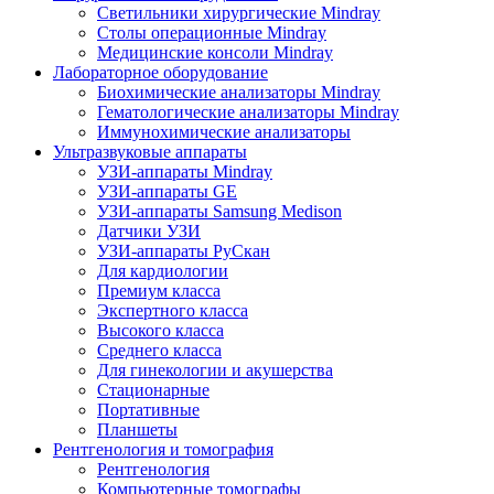
Светильники хирургические Mindray
Столы операционные Mindray
Медицинские консоли Mindray
Лабораторное оборудование
Биохимические анализаторы Mindray
Гематологические анализаторы Mindray
Иммунохимические анализаторы
Ультразвуковые аппараты
УЗИ-аппараты Mindray
УЗИ-аппараты GE
УЗИ-аппараты Samsung Medison
Датчики УЗИ
УЗИ-аппараты РуСкан
Для кардиологии
Премиум класса
Экспертного класса
Высокого класса
Среднего класса
Для гинекологии и акушерства
Стационарные
Портативные
Планшеты
Рентгенология и томография
Рентгенология
Компьютерные томографы