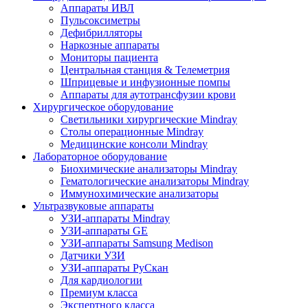
Аппараты ИВЛ
Пульсоксиметры
Дефибрилляторы
Наркозные аппараты
Мониторы пациента
Центральная станция & Телеметрия
Шприцевые и инфузионные помпы
Аппараты для аутотрансфузии крови
Хирургическое оборудование
Светильники хирургические Mindray
Столы операционные Mindray
Медицинские консоли Mindray
Лабораторное оборудование
Биохимические анализаторы Mindray
Гематологические анализаторы Mindray
Иммунохимические анализаторы
Ультразвуковые аппараты
УЗИ-аппараты Mindray
УЗИ-аппараты GE
УЗИ-аппараты Samsung Medison
Датчики УЗИ
УЗИ-аппараты РуСкан
Для кардиологии
Премиум класса
Экспертного класса