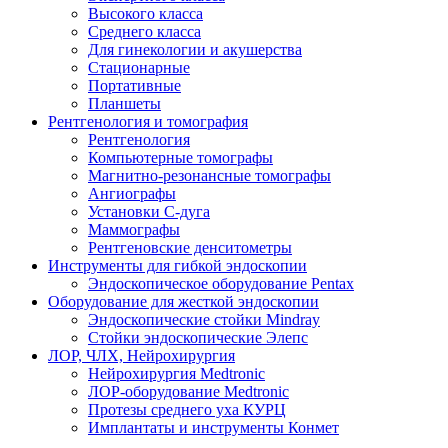
Высокого класса
Среднего класса
Для гинекологии и акушерства
Стационарные
Портативные
Планшеты
Рентгенология и томография
Рентгенология
Компьютерные томографы
Магнитно-резонансные томографы
Ангиографы
Установки С-дуга
Маммографы
Рентгеновские денситометры
Инструменты для гибкой эндоскопии
Эндоскопическое оборудование Pentax
Оборудование для жесткой эндоскопии
Эндоскопические стойки Mindray
Стойки эндоскопические Элепс
ЛОР, ЧЛХ, Нейрохирургия
Нейрохирургия Medtronic
ЛОР-оборудование Medtronic
Протезы среднего уха КУРЦ
Имплантаты и инструменты Конмет