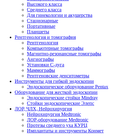
Высокого класса
Среднего класса
Для гинекологии и акушерства
Стационарные
Портативные
Планшеты
Рентгенология и томография
Рентгенология
Компьютерные томографы
Магнитно-резонансные томографы
Ангиографы
Установки С-дуга
Маммографы
Рентгеновские денситометры
Инструменты для гибкой эндоскопии
Эндоскопическое оборудование Pentax
Оборудование для жесткой эндоскопии
Эндоскопические стойки Mindray
Стойки эндоскопические Элепс
ЛОР, ЧЛХ, Нейрохирургия
Нейрохирургия Medtronic
ЛОР-оборудование Medtronic
Протезы среднего уха КУРЦ
Имплантаты и инструменты Конмет