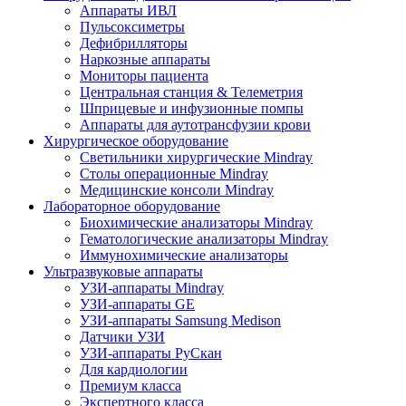
Аппараты ИВЛ
Пульсоксиметры
Дефибрилляторы
Наркозные аппараты
Мониторы пациента
Центральная станция & Телеметрия
Шприцевые и инфузионные помпы
Аппараты для аутотрансфузии крови
Хирургическое оборудование
Светильники хирургические Mindray
Столы операционные Mindray
Медицинские консоли Mindray
Лабораторное оборудование
Биохимические анализаторы Mindray
Гематологические анализаторы Mindray
Иммунохимические анализаторы
Ультразвуковые аппараты
УЗИ-аппараты Mindray
УЗИ-аппараты GE
УЗИ-аппараты Samsung Medison
Датчики УЗИ
УЗИ-аппараты РуСкан
Для кардиологии
Премиум класса
Экспертного класса