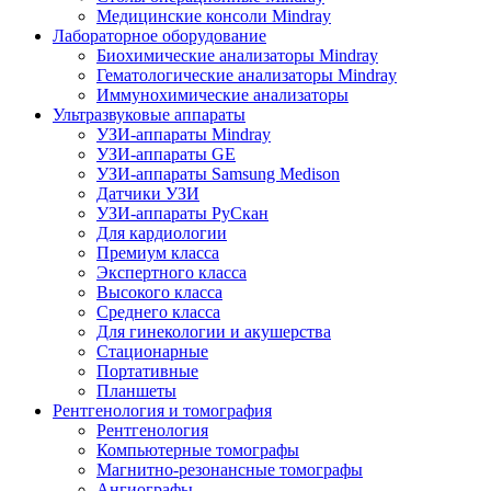
Медицинские консоли Mindray
Лабораторное оборудование
Биохимические анализаторы Mindray
Гематологические анализаторы Mindray
Иммунохимические анализаторы
Ультразвуковые аппараты
УЗИ-аппараты Mindray
УЗИ-аппараты GE
УЗИ-аппараты Samsung Medison
Датчики УЗИ
УЗИ-аппараты РуСкан
Для кардиологии
Премиум класса
Экспертного класса
Высокого класса
Среднего класса
Для гинекологии и акушерства
Стационарные
Портативные
Планшеты
Рентгенология и томография
Рентгенология
Компьютерные томографы
Магнитно-резонансные томографы
Ангиографы