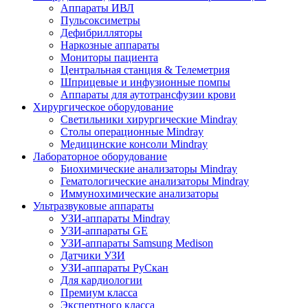
Аппараты ИВЛ
Пульсоксиметры
Дефибрилляторы
Наркозные аппараты
Мониторы пациента
Центральная станция & Телеметрия
Шприцевые и инфузионные помпы
Аппараты для аутотрансфузии крови
Хирургическое оборудование
Светильники хирургические Mindray
Столы операционные Mindray
Медицинские консоли Mindray
Лабораторное оборудование
Биохимические анализаторы Mindray
Гематологические анализаторы Mindray
Иммунохимические анализаторы
Ультразвуковые аппараты
УЗИ-аппараты Mindray
УЗИ-аппараты GE
УЗИ-аппараты Samsung Medison
Датчики УЗИ
УЗИ-аппараты РуСкан
Для кардиологии
Премиум класса
Экспертного класса