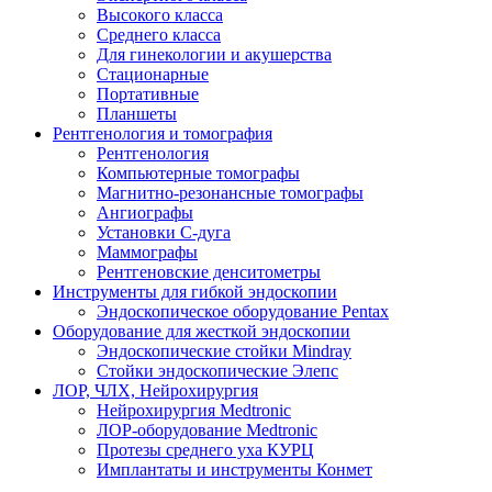
Высокого класса
Среднего класса
Для гинекологии и акушерства
Стационарные
Портативные
Планшеты
Рентгенология и томография
Рентгенология
Компьютерные томографы
Магнитно-резонансные томографы
Ангиографы
Установки С-дуга
Маммографы
Рентгеновские денситометры
Инструменты для гибкой эндоскопии
Эндоскопическое оборудование Pentax
Оборудование для жесткой эндоскопии
Эндоскопические стойки Mindray
Стойки эндоскопические Элепс
ЛОР, ЧЛХ, Нейрохирургия
Нейрохирургия Medtronic
ЛОР-оборудование Medtronic
Протезы среднего уха КУРЦ
Имплантаты и инструменты Конмет