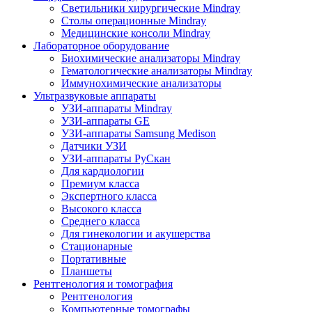
Светильники хирургические Mindray
Столы операционные Mindray
Медицинские консоли Mindray
Лабораторное оборудование
Биохимические анализаторы Mindray
Гематологические анализаторы Mindray
Иммунохимические анализаторы
Ультразвуковые аппараты
УЗИ-аппараты Mindray
УЗИ-аппараты GE
УЗИ-аппараты Samsung Medison
Датчики УЗИ
УЗИ-аппараты РуСкан
Для кардиологии
Премиум класса
Экспертного класса
Высокого класса
Среднего класса
Для гинекологии и акушерства
Стационарные
Портативные
Планшеты
Рентгенология и томография
Рентгенология
Компьютерные томографы