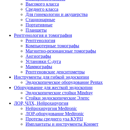
Высокого класса
Среднего класса
Для гинекологии и акушерства
Стационарные
Портативные
Планшеты
Рентгенология и томография
Рентгенология
Компьютерные томографы
Магнитно-резонансные томографы
Ангиографы
Установки С-дуга
Маммографы
Рентгеновские денситометры
Инструменты для гибкой эндоскопии
Эндоскопическое оборудование Pentax
Оборудование для жесткой эндоскопии
Эндоскопические стойки Mindray
Стойки эндоскопические Элепс
ЛОР, ЧЛХ, Нейрохирургия
Нейрохирургия Medtronic
ЛОР-оборудование Medtronic
Протезы среднего уха КУРЦ
Имплантаты и инструменты Конмет