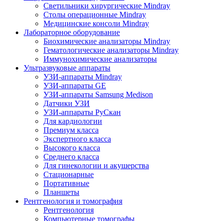
Светильники хирургические Mindray
Столы операционные Mindray
Медицинские консоли Mindray
Лабораторное оборудование
Биохимические анализаторы Mindray
Гематологические анализаторы Mindray
Иммунохимические анализаторы
Ультразвуковые аппараты
УЗИ-аппараты Mindray
УЗИ-аппараты GE
УЗИ-аппараты Samsung Medison
Датчики УЗИ
УЗИ-аппараты РуСкан
Для кардиологии
Премиум класса
Экспертного класса
Высокого класса
Среднего класса
Для гинекологии и акушерства
Стационарные
Портативные
Планшеты
Рентгенология и томография
Рентгенология
Компьютерные томографы