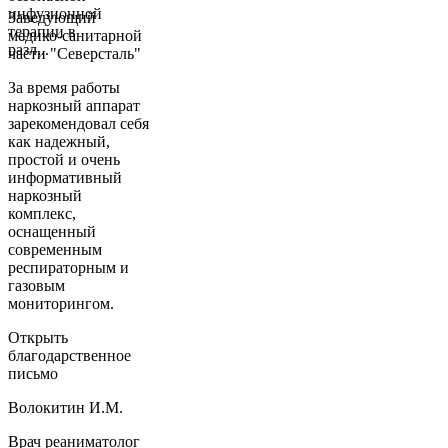
инфузионной
Заведующий
терапии в
медико-санитарной
разл...
части "Северсталь"
За время работы
наркозный аппарат
зарекомендовал себя
как надежный,
простой и очень
информативный
наркозный
комплекс,
оснащенный
современным
респираторным и
газовым
мониторингом.
Открыть
благодарственное
письмо
Волокитин И.М.
Врач реаниматолог