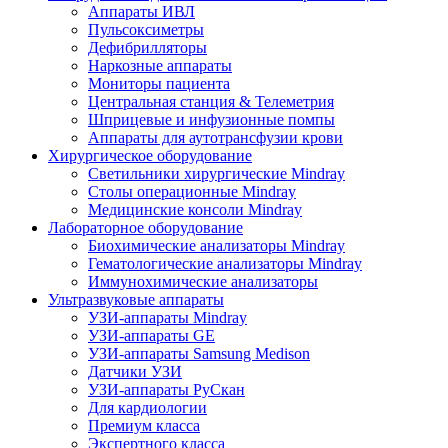
Аппараты ИВЛ
Пульсоксиметры
Дефибрилляторы
Наркозные аппараты
Мониторы пациента
Центральная станция & Телеметрия
Шприцевые и инфузионные помпы
Аппараты для аутотрансфузии крови
Хирургическое оборудование
Светильники хирургические Mindray
Столы операционные Mindray
Медицинские консоли Mindray
Лабораторное оборудование
Биохимические анализаторы Mindray
Гематологические анализаторы Mindray
Иммунохимические анализаторы
Ультразвуковые аппараты
УЗИ-аппараты Mindray
УЗИ-аппараты GE
УЗИ-аппараты Samsung Medison
Датчики УЗИ
УЗИ-аппараты РуСкан
Для кардиологии
Премиум класса
Экспертного класса