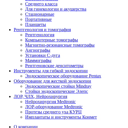
Среднего класса
Для гинекологии и акушерства
Стационарные
Портативные
Планшеты
Рентгенология и томография
Рентгенология
Компьютерные томографы
Магнитно-резонансные томографы
Ангиографы
Установки С-дуга
Маммографы
Рентгеновские денситометры
Инструменты для гибкой эндоскопии
Эндоскопическое оборудование Pentax
Оборудование для жесткой эндоскопии
Эндоскопические стойки Mindray
Стойки эндоскопические Элепс
ЛОР, ЧЛХ, Нейрохирургия
Нейрохирургия Medtronic
ЛОР-оборудование Medtronic
Протезы среднего уха КУРЦ
Имплантаты и инструменты Конмет
О компании