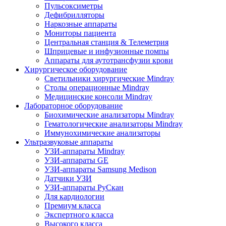
Пульсоксиметры
Дефибрилляторы
Наркозные аппараты
Мониторы пациента
Центральная станция & Телеметрия
Шприцевые и инфузионные помпы
Аппараты для аутотрансфузии крови
Хирургическое оборудование
Светильники хирургические Mindray
Столы операционные Mindray
Медицинские консоли Mindray
Лабораторное оборудование
Биохимические анализаторы Mindray
Гематологические анализаторы Mindray
Иммунохимические анализаторы
Ультразвуковые аппараты
УЗИ-аппараты Mindray
УЗИ-аппараты GE
УЗИ-аппараты Samsung Medison
Датчики УЗИ
УЗИ-аппараты РуСкан
Для кардиологии
Премиум класса
Экспертного класса
Высокого класса