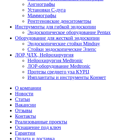
Ангиографы
Установки С-дуга
Маммографы
Рентгеновские денситометры
Инструменты для гибкой эндоскопии
Эндоскопическое оборудование Pentax
Оборудование для жесткой эндоскопии
Эндоскопические стойки Mindray
Стойки эндоскопические Элепс
ЛОР, ЧЛХ, Нейрохирургия
Нейрохирургия Medtronic
ЛОР-оборудование Medtronic
Протезы среднего уха КУРЦ
Имплантаты и инструменты Конмет
О компании
Новости
Статьи
Вакансии
Отзывы
Контакты
Реализованные проекты
Оснащение под ключ
Гарантии
Оплата и доставка