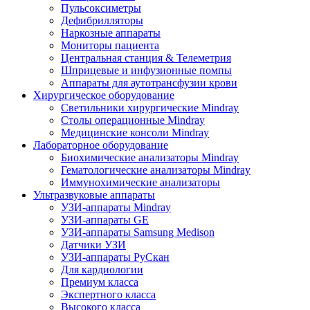
Пульсоксиметры
Дефибрилляторы
Наркозные аппараты
Мониторы пациента
Центральная станция & Телеметрия
Шприцевые и инфузионные помпы
Аппараты для аутотрансфузии крови
Хирургическое оборудование
Светильники хирургические Mindray
Столы операционные Mindray
Медицинские консоли Mindray
Лабораторное оборудование
Биохимические анализаторы Mindray
Гематологические анализаторы Mindray
Иммунохимические анализаторы
Ультразвуковые аппараты
УЗИ-аппараты Mindray
УЗИ-аппараты GE
УЗИ-аппараты Samsung Medison
Датчики УЗИ
УЗИ-аппараты РуСкан
Для кардиологии
Премиум класса
Экспертного класса
Высокого класса