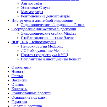
Ангиографы
Установки С-дуга
Маммографы
Рентгеновские денситометры
Инструменты для гибкой эндоскопии
Эндоскопическое оборудование Pentax
Оборудование для жесткой эндоскопии
Эндоскопические стойки Mindray
Стойки эндоскопические Элепс
ЛОР, ЧЛХ, Нейрохирургия
Нейрохирургия Medtronic
ЛОР-оборудование Medtronic
Протезы среднего уха КУРЦ
Имплантаты и инструменты Конмет
О компании
Новости
Статьи
Вакансии
Отзывы
Контакты
Реализованные проекты
Оснащение под ключ
Гарантии
Оплата и доставка