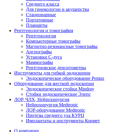
Среднего класса
Для гинекологии и акушерства
Стационарные
Портативные
Планшеты
Рентгенология и томография
Рентгенология
Компьютерные томографы
Магнитно-резонансные томографы
Ангиографы
Установки С-дуга
Маммографы
Рентгеновские денситометры
Инструменты для гибкой эндоскопии
Эндоскопическое оборудование Pentax
Оборудование для жесткой эндоскопии
Эндоскопические стойки Mindray
Стойки эндоскопические Элепс
ЛОР, ЧЛХ, Нейрохирургия
Нейрохирургия Medtronic
ЛОР-оборудование Medtronic
Протезы среднего уха КУРЦ
Имплантаты и инструменты Конмет
О компании