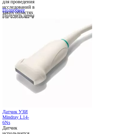
для проведения
исследований в
Подробнее
таких областях
Получить цены
как урология, в
том числе для
осуществления
оперативных
вмешательств
под УЗ-
контролем. С
датчиком
совместима
биопси...
Датчик УЗИ
Mindray L14-
6Ns
Датчик
используется