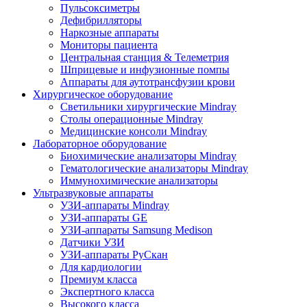
Пульсоксиметры
Дефибрилляторы
Наркозные аппараты
Мониторы пациента
Центральная станция & Телеметрия
Шприцевые и инфузионные помпы
Аппараты для аутотрансфузии крови
Хирургическое оборудование
Светильники хирургические Mindray
Столы операционные Mindray
Медицинские консоли Mindray
Лабораторное оборудование
Биохимические анализаторы Mindray
Гематологические анализаторы Mindray
Иммунохимические анализаторы
Ультразвуковые аппараты
УЗИ-аппараты Mindray
УЗИ-аппараты GE
УЗИ-аппараты Samsung Medison
Датчики УЗИ
УЗИ-аппараты РуСкан
Для кардиологии
Премиум класса
Экспертного класса
Высокого класса