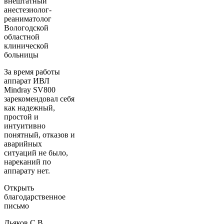
внештатный
анестезиолог-
реаниматолог
Вологодской
областной
клинической
больницы
За время работы
аппарат ИВЛ
Mindray SV800
зарекомендовал себя
как надежный,
простой и
интуитивно
понятный, отказов и
аварийных
ситуаций не было,
нареканий по
аппарату нет.
Открыть
благодарственное
письмо
Дьяков С.В.