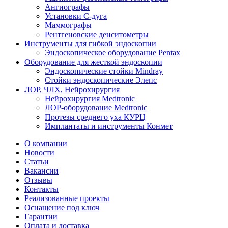
Ангиографы
Установки С-дуга
Маммографы
Рентгеновские денситометры
Инструменты для гибкой эндоскопии
Эндоскопическое оборудование Pentax
Оборудование для жесткой эндоскопии
Эндоскопические стойки Mindray
Стойки эндоскопические Элепс
ЛОР, ЧЛХ, Нейрохирургия
Нейрохирургия Medtronic
ЛОР-оборудование Medtronic
Протезы среднего уха КУРЦ
Имплантаты и инструменты Конмет
О компании
Новости
Статьи
Вакансии
Отзывы
Контакты
Реализованные проекты
Оснащение под ключ
Гарантии
Оплата и доставка