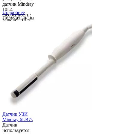
датчик Mindray
10L4
Подробнее
Особенности:
Получить цены
Mindray 10L4 -
ультразвуковой
датчик
мультичастотный
электронный
линейный
высокочастотный
для УЗИ-
сканеров
Mindray ...
Датчик УЗИ
Mindray 6LB7s
Датчик
используется