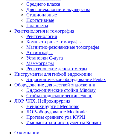
Среднего класса
Для гинекологии и акушерства
Стационарные
Портативные
Планшеты
Рентгенология и томография
Рентгенология
Компьютерные томографы
Магнитно-резонансные томографы
Ангиографы
Установки С-дуга
Маммографы
Рентгеновские денситометры
Инструменты для гибкой эндоскопии
Эндоскопическое оборудование Pentax
Оборудование для жесткой эндоскопии
Эндоскопические стойки Mindray
Стойки эндоскопические Элепс
ЛОР, ЧЛХ, Нейрохирургия
Нейрохирургия Medtronic
ЛОР-оборудование Medtronic
Протезы среднего уха КУРЦ
Имплантаты и инструменты Конмет
О компании