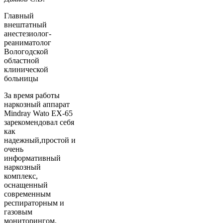
Главный
внештатный
анестезиолог-
реаниматолог
Вологодской
областной
клинической
больницы
За время работы
наркозный аппарат
Mindray Wato EX-65
зарекомендовал себя
как
надежный,простой и
очень
информативный
наркозный
комплекс,
оснащенный
современным
респираторным и
газовым
мониторингом.