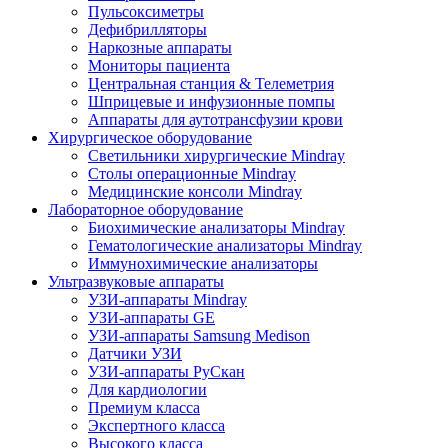
Пульсоксиметры
Дефибрилляторы
Наркозные аппараты
Мониторы пациента
Центральная станция & Телеметрия
Шприцевые и инфузионные помпы
Аппараты для аутотрансфузии крови
Хирургическое оборудование
Светильники хирургические Mindray
Столы операционные Mindray
Медицинские консоли Mindray
Лабораторное оборудование
Биохимические анализаторы Mindray
Гематологические анализаторы Mindray
Иммунохимические анализаторы
Ультразвуковые аппараты
УЗИ-аппараты Mindray
УЗИ-аппараты GE
УЗИ-аппараты Samsung Medison
Датчики УЗИ
УЗИ-аппараты РуСкан
Для кардиологии
Премиум класса
Экспертного класса
Высокого класса