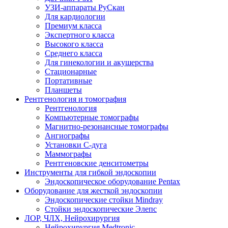
УЗИ-аппараты РуСкан
Для кардиологии
Премиум класса
Экспертного класса
Высокого класса
Среднего класса
Для гинекологии и акушерства
Стационарные
Портативные
Планшеты
Рентгенология и томография
Рентгенология
Компьютерные томографы
Магнитно-резонансные томографы
Ангиографы
Установки С-дуга
Маммографы
Рентгеновские денситометры
Инструменты для гибкой эндоскопии
Эндоскопическое оборудование Pentax
Оборудование для жесткой эндоскопии
Эндоскопические стойки Mindray
Стойки эндоскопические Элепс
ЛОР, ЧЛХ, Нейрохирургия
Нейрохирургия Medtronic