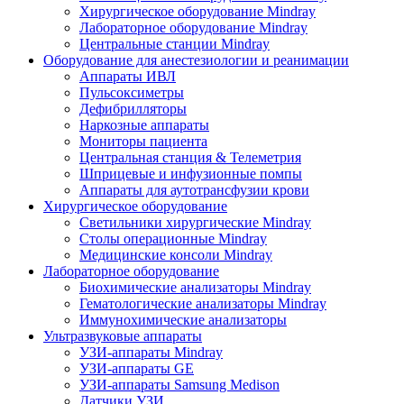
Хирургическое оборудование Mindray
Лабораторное оборудование Mindray
Центральные станции Mindray
Оборудование для анестезиологии и реанимации
Аппараты ИВЛ
Пульсоксиметры
Дефибрилляторы
Наркозные аппараты
Мониторы пациента
Центральная станция & Телеметрия
Шприцевые и инфузионные помпы
Аппараты для аутотрансфузии крови
Хирургическое оборудование
Светильники хирургические Mindray
Столы операционные Mindray
Медицинские консоли Mindray
Лабораторное оборудование
Биохимические анализаторы Mindray
Гематологические анализаторы Mindray
Иммунохимические анализаторы
Ультразвуковые аппараты
УЗИ-аппараты Mindray
УЗИ-аппараты GE
УЗИ-аппараты Samsung Medison
Датчики УЗИ