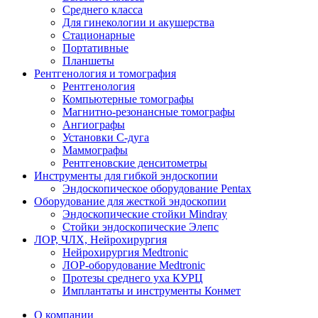
Среднего класса
Для гинекологии и акушерства
Стационарные
Портативные
Планшеты
Рентгенология и томография
Рентгенология
Компьютерные томографы
Магнитно-резонансные томографы
Ангиографы
Установки С-дуга
Маммографы
Рентгеновские денситометры
Инструменты для гибкой эндоскопии
Эндоскопическое оборудование Pentax
Оборудование для жесткой эндоскопии
Эндоскопические стойки Mindray
Стойки эндоскопические Элепс
ЛОР, ЧЛХ, Нейрохирургия
Нейрохирургия Medtronic
ЛОР-оборудование Medtronic
Протезы среднего уха КУРЦ
Имплантаты и инструменты Конмет
О компании