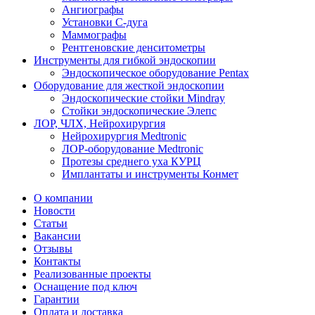
Ангиографы
Установки С-дуга
Маммографы
Рентгеновские денситометры
Инструменты для гибкой эндоскопии
Эндоскопическое оборудование Pentax
Оборудование для жесткой эндоскопии
Эндоскопические стойки Mindray
Стойки эндоскопические Элепс
ЛОР, ЧЛХ, Нейрохирургия
Нейрохирургия Medtronic
ЛОР-оборудование Medtronic
Протезы среднего уха КУРЦ
Имплантаты и инструменты Конмет
О компании
Новости
Статьи
Вакансии
Отзывы
Контакты
Реализованные проекты
Оснащение под ключ
Гарантии
Оплата и доставка