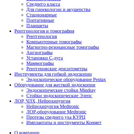
Среднего класса
Для гинекологии и акушерства
Стационарные
Портативные
Планшеты
Рентгенология и томография
Рентгенология
Компьютерные томографы
Магнитно-резонансные томографы
Ангиографы
Установки С-дуга
Маммографы
Рентгеновские денситометры
Инструменты для гибкой эндоскопии
Эндоскопическое оборудование Pentax
Оборудование для жесткой эндоскопии
Эндоскопические стойки Mindray
Стойки эндоскопические Элепс
ЛОР, ЧЛХ, Нейрохирургия
Нейрохирургия Medtronic
ЛОР-оборудование Medtronic
Протезы среднего уха КУРЦ
Имплантаты и инструменты Конмет
О компании