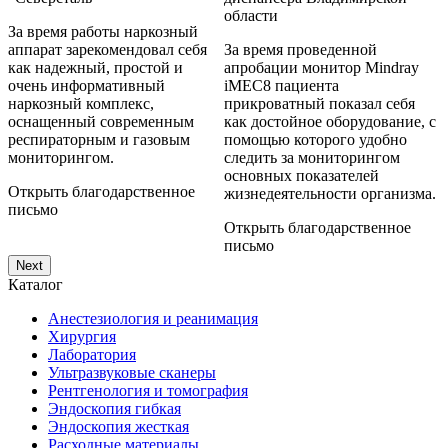
области
За время работы наркозный
аппарат зарекомендовал себя
За время проведенной
З
как надежный, простой и
апробации монитор Mindray
M
очень информативный
iMEC8 пациента
с
наркозный комплекс,
прикроватный показал себя
и
оснащенный современным
как достойное оборудование, с
и
респираторным и газовым
помощью которого удобно
б
мониторингом.
следить за мониторингом
н
основных показателей
Открыть благодарственное
О
жизнедеятельности организма.
письмо
Открыть благодарственное
письмо
Next
Каталог
Анестезиология и реанимация
Хирургия
Лаборатория
Ультразвуковые сканеры
Рентгенология и томография
Эндоскопия гибкая
Эндоскопия жесткая
Расходные материалы