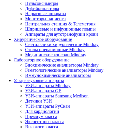
Пульсоксиметры
Дефибрилляторы
Наркозные аппараты
Мониторы пациента
Центральная станция & Телеметрия
Шприцевые и инфузионные помпы
Аппараты для аутотрансфузии крови
Хирургическое оборудование
Светильники хирургические Mindray
Столы операционные Mindray
Медицинские консоли Mindray
Лабораторное оборудование
Биохимические анализаторы Mindray
Гематологические анализаторы Mindray
Иммунохимические анализаторы
Ультразвуковые аппараты
УЗИ-аппараты Mindray
УЗИ-аппараты GE
УЗИ-аппараты Samsung Medison
Датчики УЗИ
УЗИ-аппараты РуСкан
Для кардиологии
Премиум класса
Экспертного класса
Высокого класса