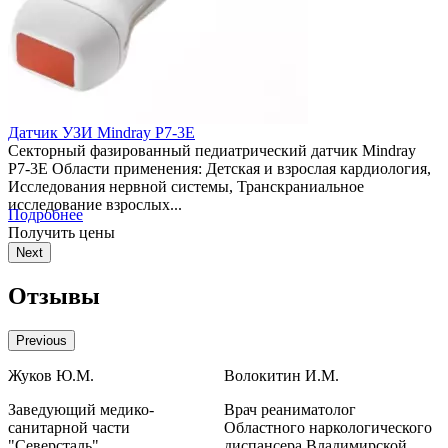
Mindray P7-3E
Датчик УЗИ Mi
азированный педиатрический датчик Mindray
Секторный фаз
ти применения: Детская и взрослая кардиология,
Детские карди
я нервной системы, Транскраниальное
Абдоминальные
 взрослых...
Подробнее
Получить цен
ены
Next
Отзывы
Previous
Жуков Ю.М.
Волокитин И.М.
Д
Заведующий медико-
Врач реаниматолог
санитарной части
Областного наркологического
а
"Северсталь"
диспансера Владимирской
В