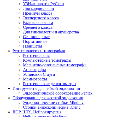
УЗИ-аппараты РуСкан
Для кардиологии
Премиум класса
Экспертного класса
Высокого класса
Среднего класса
Для гинекологии и акушерства
Стационарные
Портативные
Планшеты
Рентгенология и томография
Рентгенология
Компьютерные томографы
Магнитно-резонансные томографы
Ангиографы
Установки С-дуга
Маммографы
Рентгеновские денситометры
Инструменты для гибкой эндоскопии
Эндоскопическое оборудование Pentax
Оборудование для жесткой эндоскопии
Эндоскопические стойки Mindray
Стойки эндоскопические Элепс
ЛОР, ЧЛХ, Нейрохирургия
Нейрохирургия Medtronic