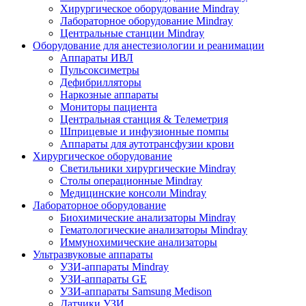
Хирургическое оборудование Mindray
Лабораторное оборудование Mindray
Центральные станции Mindray
Оборудование для анестезиологии и реанимации
Аппараты ИВЛ
Пульсоксиметры
Дефибрилляторы
Наркозные аппараты
Мониторы пациента
Центральная станция & Телеметрия
Шприцевые и инфузионные помпы
Аппараты для аутотрансфузии крови
Хирургическое оборудование
Светильники хирургические Mindray
Столы операционные Mindray
Медицинские консоли Mindray
Лабораторное оборудование
Биохимические анализаторы Mindray
Гематологические анализаторы Mindray
Иммунохимические анализаторы
Ультразвуковые аппараты
УЗИ-аппараты Mindray
УЗИ-аппараты GE
УЗИ-аппараты Samsung Medison
Датчики УЗИ