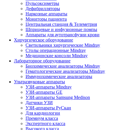
Пульсоксиметры
Дефибрилляторы
Наркозные аппараты
Мониторы пациента
Центральная станция & Телеметрия
Шприцевые и инфузионные помпы
Аппараты для аутотрансфузии крови
Хирургическое оборудование
Светильники хирургические Mindray
Столы операционные Mindray
Медицинские консоли Mindray
Лабораторное оборудование
Биохимические анализаторы Mindray
Гематологические анализаторы Mindray
Иммунохимические анализаторы
Ультразвуковые аппараты
УЗИ-аппараты Mindray
УЗИ-аппараты GE
УЗИ-аппараты Samsung Medison
Датчики УЗИ
УЗИ-аппараты РуСкан
Для кардиологии
Премиум класса
Экспертного класса
Высокого класса