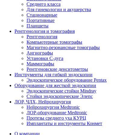
Среднего класса
Для гинекологии и акушерства
Стационарные
Портативные
Планшеты
Рентгенология и томография
Рентгенология
Компьютерные томографы
Магнитно-резонансные томографы
Ангиографы
Установки С-дуга
Маммографы
Рентгеновские денситометры
Инструменты для гибкой эндоскопии
Эндоскопическое оборудование Pentax
Оборудование для жесткой эндоскопии
Эндоскопические стойки Mindray
Стойки эндоскопические Элепс
ЛОР, ЧЛХ, Нейрохирургия
Нейрохирургия Medtronic
ЛОР-оборудование Medtronic
Протезы среднего уха КУРЦ
Имплантаты и инструменты Конмет
О компании