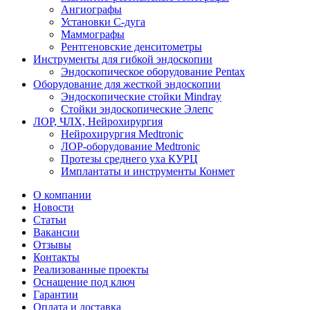
Ангиографы
Установки С-дуга
Маммографы
Рентгеновские денситометры
Инструменты для гибкой эндоскопии
Эндоскопическое оборудование Pentax
Оборудование для жесткой эндоскопии
Эндоскопические стойки Mindray
Стойки эндоскопические Элепс
ЛОР, ЧЛХ, Нейрохирургия
Нейрохирургия Medtronic
ЛОР-оборудование Medtronic
Протезы среднего уха КУРЦ
Имплантаты и инструменты Конмет
О компании
Новости
Статьи
Вакансии
Отзывы
Контакты
Реализованные проекты
Оснащение под ключ
Гарантии
Оплата и доставка