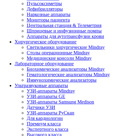
Пульсоксиметры
Дефибрилляторы
Наркозные аппараты
Мониторы пациента
Центральная станция & Телеметрия
Шприцевые и инфузионные помпы
Аппараты для аутотрансфузии крови
Хирургическое оборудование
Светильники хирургические Mindray
Столы операционные Mindray
Медицинские консоли Mindray
Лабораторное оборудование
Биохимические анализаторы Mindray
Гематологические анализаторы Mindray
Иммунохимические анализаторы
Ультразвуковые аппараты
УЗИ-аппараты Mindray
УЗИ-аппараты GE
УЗИ-аппараты Samsung Medison
Датчики УЗИ
УЗИ-аппараты РуСкан
Для кардиологии
Премиум класса
Экспертного класса
Высокого класса