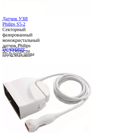
Датчик УЗИ
Philips S5-2
Секторный
фазированный
монокристальный
датчик Philips
Подробнее
S5-2 Области
Получить цены
исследования:
кардиологиические,
транскраниальные,
абдоминальные
исследования
Технологии:
Монокристальная
техн...