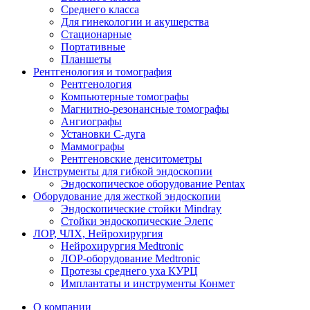
Среднего класса
Для гинекологии и акушерства
Стационарные
Портативные
Планшеты
Рентгенология и томография
Рентгенология
Компьютерные томографы
Магнитно-резонансные томографы
Ангиографы
Установки С-дуга
Маммографы
Рентгеновские денситометры
Инструменты для гибкой эндоскопии
Эндоскопическое оборудование Pentax
Оборудование для жесткой эндоскопии
Эндоскопические стойки Mindray
Стойки эндоскопические Элепс
ЛОР, ЧЛХ, Нейрохирургия
Нейрохирургия Medtronic
ЛОР-оборудование Medtronic
Протезы среднего уха КУРЦ
Имплантаты и инструменты Конмет
О компании