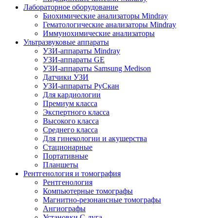
Лабораторное оборудование
Биохимические анализаторы Mindray
Гематологические анализаторы Mindray
Иммунохимические анализаторы
Ультразвуковые аппараты
УЗИ-аппараты Mindray
УЗИ-аппараты GE
УЗИ-аппараты Samsung Medison
Датчики УЗИ
УЗИ-аппараты РуСкан
Для кардиологии
Премиум класса
Экспертного класса
Высокого класса
Среднего класса
Для гинекологии и акушерства
Стационарные
Портативные
Планшеты
Рентгенология и томография
Рентгенология
Компьютерные томографы
Магнитно-резонансные томографы
Ангиографы
Установки С-дуга