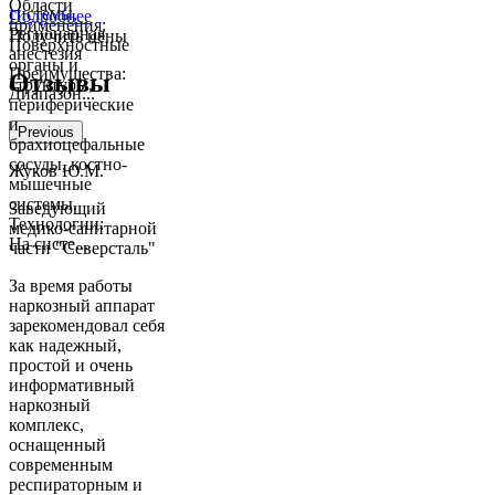
Области
системы,
Подробнее
применения:
Регионарная
Получить цены
Поверхностные
анестезия
органы и
Преимущества:
Отзывы
структуры,
Диапазон...
периферические
и
Previous
брахиоцефальные
сосуды, костно-
Жуков Ю.М.
мышечные
системы.
Заведующий
Технологии:
медико-санитарной
На систе...
части "Северсталь"
За время работы
наркозный аппарат
зарекомендовал себя
как надежный,
простой и очень
информативный
наркозный
комплекс,
оснащенный
современным
респираторным и