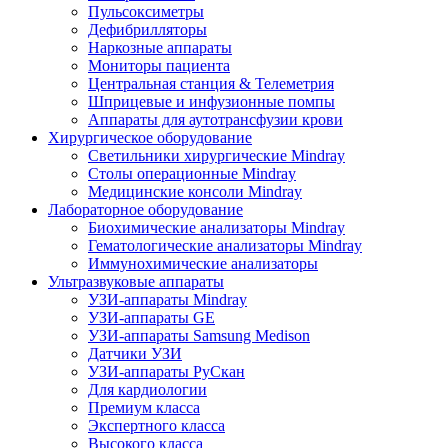
Пульсоксиметры
Дефибрилляторы
Наркозные аппараты
Мониторы пациента
Центральная станция & Телеметрия
Шприцевые и инфузионные помпы
Аппараты для аутотрансфузии крови
Хирургическое оборудование
Светильники хирургические Mindray
Столы операционные Mindray
Медицинские консоли Mindray
Лабораторное оборудование
Биохимические анализаторы Mindray
Гематологические анализаторы Mindray
Иммунохимические анализаторы
Ультразвуковые аппараты
УЗИ-аппараты Mindray
УЗИ-аппараты GE
УЗИ-аппараты Samsung Medison
Датчики УЗИ
УЗИ-аппараты РуСкан
Для кардиологии
Премиум класса
Экспертного класса
Высокого класса