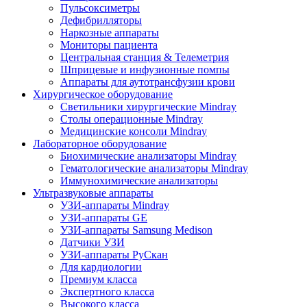
Пульсоксиметры
Дефибрилляторы
Наркозные аппараты
Мониторы пациента
Центральная станция & Телеметрия
Шприцевые и инфузионные помпы
Аппараты для аутотрансфузии крови
Хирургическое оборудование
Светильники хирургические Mindray
Столы операционные Mindray
Медицинские консоли Mindray
Лабораторное оборудование
Биохимические анализаторы Mindray
Гематологические анализаторы Mindray
Иммунохимические анализаторы
Ультразвуковые аппараты
УЗИ-аппараты Mindray
УЗИ-аппараты GE
УЗИ-аппараты Samsung Medison
Датчики УЗИ
УЗИ-аппараты РуСкан
Для кардиологии
Премиум класса
Экспертного класса
Высокого класса