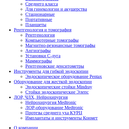
Среднего класса
Для гинекологии и акушерства
Стационарные
Портативные
Планшеты
Рентгенология и томография
Рентгенология
Компьютерные томографы
Магнитно-резонансные томографы
Ангиографы
Установки С-дуга
Маммографы
Рентгеновские денситометры
Инструменты для гибкой эндоскопии
Эндоскопическое оборудование Pentax
Оборудование для жесткой эндоскопии
Эндоскопические стойки Mindray
Стойки эндоскопические Элепс
ЛОР, ЧЛХ, Нейрохирургия
Нейрохирургия Medtronic
ЛОР-оборудование Medtronic
Протезы среднего уха КУРЦ
Имплантаты и инструменты Конмет
О компании