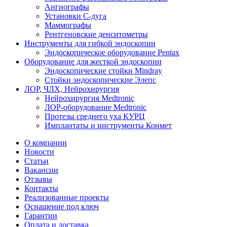
Ангиографы
Установки С-дуга
Маммографы
Рентгеновские денситометры
Инструменты для гибкой эндоскопии
Эндоскопическое оборудование Pentax
Оборудование для жесткой эндоскопии
Эндоскопические стойки Mindray
Стойки эндоскопические Элепс
ЛОР, ЧЛХ, Нейрохирургия
Нейрохирургия Medtronic
ЛОР-оборудование Medtronic
Протезы среднего уха КУРЦ
Имплантаты и инструменты Конмет
О компании
Новости
Статьи
Вакансии
Отзывы
Контакты
Реализованные проекты
Оснащение под ключ
Гарантии
Оплата и доставка