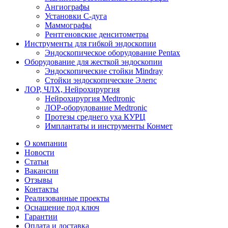
Ангиографы
Установки С-дуга
Маммографы
Рентгеновские денситометры
Инструменты для гибкой эндоскопии
Эндоскопическое оборудование Pentax
Оборудование для жесткой эндоскопии
Эндоскопические стойки Mindray
Стойки эндоскопические Элепс
ЛОР, ЧЛХ, Нейрохирургия
Нейрохирургия Medtronic
ЛОР-оборудование Medtronic
Протезы среднего уха КУРЦ
Имплантаты и инструменты Конмет
О компании
Новости
Статьи
Вакансии
Отзывы
Контакты
Реализованные проекты
Оснащение под ключ
Гарантии
Оплата и доставка