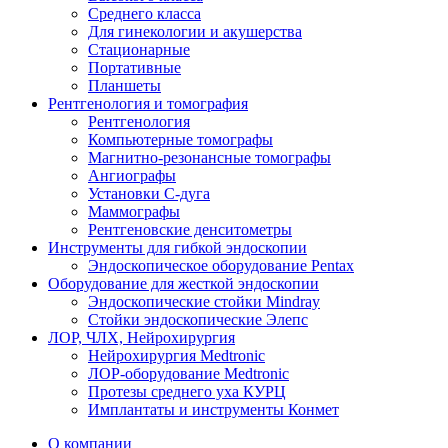
Среднего класса
Для гинекологии и акушерства
Стационарные
Портативные
Планшеты
Рентгенология и томография
Рентгенология
Компьютерные томографы
Магнитно-резонансные томографы
Ангиографы
Установки С-дуга
Маммографы
Рентгеновские денситометры
Инструменты для гибкой эндоскопии
Эндоскопическое оборудование Pentax
Оборудование для жесткой эндоскопии
Эндоскопические стойки Mindray
Стойки эндоскопические Элепс
ЛОР, ЧЛХ, Нейрохирургия
Нейрохирургия Medtronic
ЛОР-оборудование Medtronic
Протезы среднего уха КУРЦ
Имплантаты и инструменты Конмет
О компании