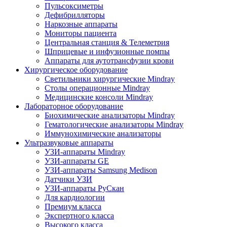
Пульсоксиметры
Дефибрилляторы
Наркозные аппараты
Мониторы пациента
Центральная станция & Телеметрия
Шприцевые и инфузионные помпы
Аппараты для аутотрансфузии крови
Хирургическое оборудование
Светильники хирургические Mindray
Столы операционные Mindray
Медицинские консоли Mindray
Лабораторное оборудование
Биохимические анализаторы Mindray
Гематологические анализаторы Mindray
Иммунохимические анализаторы
Ультразвуковые аппараты
УЗИ-аппараты Mindray
УЗИ-аппараты GE
УЗИ-аппараты Samsung Medison
Датчики УЗИ
УЗИ-аппараты РуСкан
Для кардиологии
Премиум класса
Экспертного класса
Высокого класса