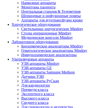
Наркозные аппараты
Мониторы пациента
Центральная станция & Телеметрия
Шприцевые и инфузионные помпы
Аппараты для аутотрансфузии крови
Хирургическое оборудование
Светильники хирургические Mindray
Столы операционные Mindray
Медицинские консоли Mindray
Лабораторное оборудование
Биохимические анализаторы Mindray
Гематологические анализаторы Mindray
Иммунохимические анализаторы
Ультразвуковые аппараты
УЗИ-аппараты Mindray
УЗИ-аппараты GE
УЗИ-аппараты Samsung Medison
Датчики УЗИ
УЗИ-аппараты РуСкан
Для кардиологии
Премиум класса
Экспертного класса
Высокого класса
Среднего класса
Для гинекологии и акушерства