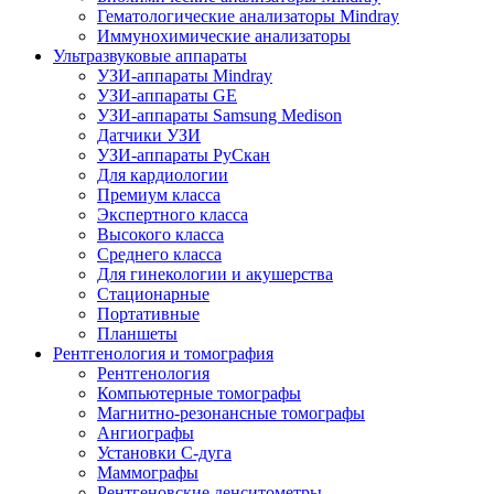
Гематологические анализаторы Mindray
Иммунохимические анализаторы
Ультразвуковые аппараты
УЗИ-аппараты Mindray
УЗИ-аппараты GE
УЗИ-аппараты Samsung Medison
Датчики УЗИ
УЗИ-аппараты РуСкан
Для кардиологии
Премиум класса
Экспертного класса
Высокого класса
Среднего класса
Для гинекологии и акушерства
Стационарные
Портативные
Планшеты
Рентгенология и томография
Рентгенология
Компьютерные томографы
Магнитно-резонансные томографы
Ангиографы
Установки С-дуга
Маммографы
Рентгеновские денситометры