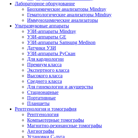
Лабораторное оборудование
Биохимические анализаторы Mindray
Гематологические анализаторы Mindray
Иммунохимические анализаторы
Ультразвуковые аппараты
УЗИ-аппараты Mindray
УЗИ-аппараты GE
УЗИ-аппараты Samsung Medison
Датчики УЗИ
УЗИ-аппараты РуСкан
Для кардиологии
Премиум класса
Экспертного класса
Высокого класса
Среднего класса
Для гинекологии и акушерства
Стационарные
Портативные
Планшеты
Рентгенология и томография
Рентгенология
Компьютерные томографы
Магнитно-резонансные томографы
Ангиографы
Установки С-дуга