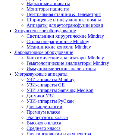
Наркозные аппараты
Мониторы пациента
Центральная станция & Телеметрия
Шприцевые и инфузионные помпы
Аппараты для аутотрансфузии крови
Хирургическое оборудование
Светильники хирургические Mindray
Столы операционные Mindray
Медицинские консоли Mindray
Лабораторное оборудование
Биохимические анализаторы Mindray
Гематологические анализаторы Mindray
Иммунохимические анализаторы
Ультразвуковые аппараты
УЗИ-аппараты Mindray
УЗИ-аппараты GE
УЗИ-аппараты Samsung Medison
Датчики УЗИ
УЗИ-аппараты РуСкан
Для кардиологии
Премиум класса
Экспертного класса
Высокого класса
Среднего класса
Для гинекологии и акушерства