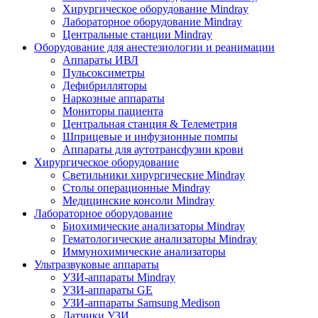
Хирургическое оборудование Mindray
Лабораторное оборудование Mindray
Центральные станции Mindray
Оборудование для анестезиологии и реанимации
Аппараты ИВЛ
Пульсоксиметры
Дефибрилляторы
Наркозные аппараты
Мониторы пациента
Центральная станция & Телеметрия
Шприцевые и инфузионные помпы
Аппараты для аутотрансфузии крови
Хирургическое оборудование
Светильники хирургические Mindray
Столы операционные Mindray
Медицинские консоли Mindray
Лабораторное оборудование
Биохимические анализаторы Mindray
Гематологические анализаторы Mindray
Иммунохимические анализаторы
Ультразвуковые аппараты
УЗИ-аппараты Mindray
УЗИ-аппараты GE
УЗИ-аппараты Samsung Medison
Датчики УЗИ