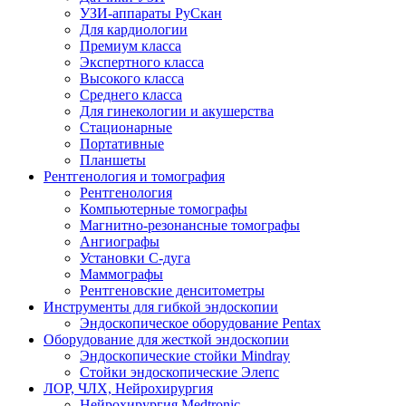
УЗИ-аппараты РуСкан
Для кардиологии
Премиум класса
Экспертного класса
Высокого класса
Среднего класса
Для гинекологии и акушерства
Стационарные
Портативные
Планшеты
Рентгенология и томография
Рентгенология
Компьютерные томографы
Магнитно-резонансные томографы
Ангиографы
Установки С-дуга
Маммографы
Рентгеновские денситометры
Инструменты для гибкой эндоскопии
Эндоскопическое оборудование Pentax
Оборудование для жесткой эндоскопии
Эндоскопические стойки Mindray
Стойки эндоскопические Элепс
ЛОР, ЧЛХ, Нейрохирургия
Нейрохирургия Medtronic