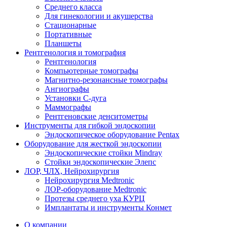
Среднего класса
Для гинекологии и акушерства
Стационарные
Портативные
Планшеты
Рентгенология и томография
Рентгенология
Компьютерные томографы
Магнитно-резонансные томографы
Ангиографы
Установки С-дуга
Маммографы
Рентгеновские денситометры
Инструменты для гибкой эндоскопии
Эндоскопическое оборудование Pentax
Оборудование для жесткой эндоскопии
Эндоскопические стойки Mindray
Стойки эндоскопические Элепс
ЛОР, ЧЛХ, Нейрохирургия
Нейрохирургия Medtronic
ЛОР-оборудование Medtronic
Протезы среднего уха КУРЦ
Имплантаты и инструменты Конмет
О компании