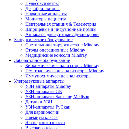
Пульсоксиметры
Дефибрилляторы
Наркозные аппараты
Мониторы пациента
Центральная станция & Телеметрия
Шприцевые и инфузионные помпы
Аппараты для аутотрансфузии крови
Хирургическое оборудование
Светильники хирургические Mindray
Столы операционные Mindray
Медицинские консоли Mindray
Лабораторное оборудование
Биохимические анализаторы Mindray
Гематологические анализаторы Mindray
Иммунохимические анализаторы
Ультразвуковые аппараты
УЗИ-аппараты Mindray
УЗИ-аппараты GE
УЗИ-аппараты Samsung Medison
Датчики УЗИ
УЗИ-аппараты РуСкан
Для кардиологии
Премиум класса
Экспертного класса
Высокого класса