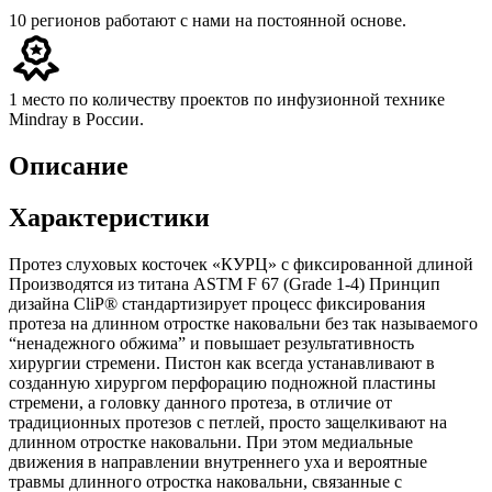
10 регионов
работают с нами на постоянной основе.
1 место
по количеству проектов по инфузионной технике
Mindray в России.
Описание
Характеристики
Протез слуховых косточек «КУРЦ» с фиксированной длиной
Производятся из титана ASTM F 67 (Grade 1-4) Принцип
дизайна CliP® стандартизирует процесс фиксирования
протеза на длинном отростке наковальни без так называемого
“ненадежного обжима” и повышает результативность
хирургии стремени. Пистон как всегда устанавливают в
созданную хирургом перфорацию подножной пластины
стремени, а головку данного протеза, в отличие от
традиционных протезов с петлей, просто защелкивают на
длинном отростке наковальни. При этом медиальные
движения в направлении внутреннего уха и вероятные
травмы длинного отростка наковальни, связанные с