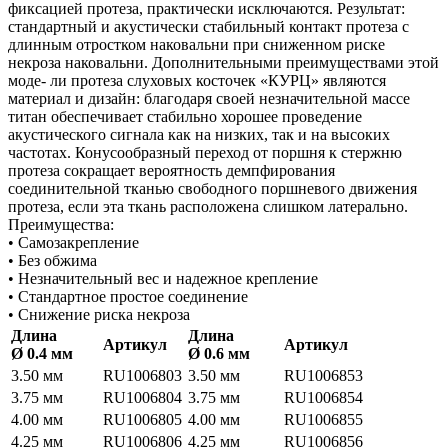
фиксацией протеза, практически исключаются. Результат:
стандартный и акустически стабильный контакт протеза с
длинным отростком наковальни при сниженном риске
некроза наковальни. Дополнительными преимуществами этой
моде- ли протеза слуховых косточек «КУРЦ» являются
материал и дизайн: благодаря своей незначительной массе
титан обеспечивает стабильно хорошее проведение
акустического сигнала как на низких, так и на высоких
частотах. Конусообразный переход от поршня к стержню
протеза сокращает вероятность демпфирования
соединительной тканью свободного поршневого движения
протеза, если эта ткань расположена слишком латерально.
Преимущества:
• Самозакрепление
• Без обжима
• Незначительный вес и надежное крепление
• Стандартное простое соединение
• Снижение риска некроза
Длина
Длина
Артикул
Артикул
Ø 0.4 мм
Ø 0.6 мм
3.50 мм
RU1006803
3.50 мм
RU1006853
3.75 мм
RU1006804
3.75 мм
RU1006854
4.00 мм
RU1006805
4.00 мм
RU1006855
4.25 мм
RU1006806
4.25 мм
RU1006856