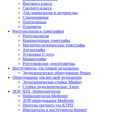
Высокого класса
Среднего класса
Для гинекологии и акушерства
Стационарные
Портативные
Планшеты
Рентгенология и томография
Рентгенология
Компьютерные томографы
Магнитно-резонансные томографы
Ангиографы
Установки С-дуга
Маммографы
Рентгеновские денситометры
Инструменты для гибкой эндоскопии
Эндоскопическое оборудование Pentax
Оборудование для жесткой эндоскопии
Эндоскопические стойки Mindray
Стойки эндоскопические Элепс
ЛОР, ЧЛХ, Нейрохирургия
Нейрохирургия Medtronic
ЛОР-оборудование Medtronic
Протезы среднего уха КУРЦ
Имплантаты и инструменты Конмет