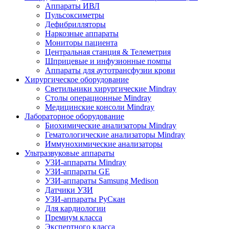
Аппараты ИВЛ
Пульсоксиметры
Дефибрилляторы
Наркозные аппараты
Мониторы пациента
Центральная станция & Телеметрия
Шприцевые и инфузионные помпы
Аппараты для аутотрансфузии крови
Хирургическое оборудование
Светильники хирургические Mindray
Столы операционные Mindray
Медицинские консоли Mindray
Лабораторное оборудование
Биохимические анализаторы Mindray
Гематологические анализаторы Mindray
Иммунохимические анализаторы
Ультразвуковые аппараты
УЗИ-аппараты Mindray
УЗИ-аппараты GE
УЗИ-аппараты Samsung Medison
Датчики УЗИ
УЗИ-аппараты РуСкан
Для кардиологии
Премиум класса
Экспертного класса