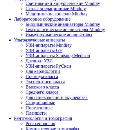
Светильники хирургические Mindray
Столы операционные Mindray
Медицинские консоли Mindray
Лабораторное оборудование
Биохимические анализаторы Mindray
Гематологические анализаторы Mindray
Иммунохимические анализаторы
Ультразвуковые аппараты
УЗИ-аппараты Mindray
УЗИ-аппараты GE
УЗИ-аппараты Samsung Medison
Датчики УЗИ
УЗИ-аппараты РуСкан
Для кардиологии
Премиум класса
Экспертного класса
Высокого класса
Среднего класса
Для гинекологии и акушерства
Стационарные
Портативные
Планшеты
Рентгенология и томография
Рентгенология
Компьютерные томографы