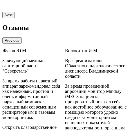
П
Next
Отзывы
Previous
Жуков Ю.М.
Волокитин И.М.
Д
Заведующий медико-
Врач реаниматолог
санитарной части
Областного наркологического
а
"Северсталь"
диспансера Владимирской
В
области
За время работы наркозный
аппарат зарекомендовал себя
За время проведенной
З
как надежный, простой и
апробации монитор Mindray
M
очень информативный
iMEC8 пациента
с
наркозный комплекс,
прикроватный показал себя
и
оснащенный современным
как достойное оборудование, с
и
респираторным и газовым
помощью которого удобно
б
мониторингом.
следить за мониторингом
н
основных показателей
Открыть благодарственное
О
жизнедеятельности организма.