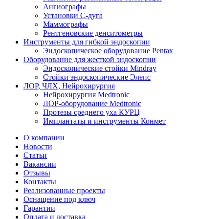
Ангиографы
Установки С-дуга
Маммографы
Рентгеновские денситометры
Инструменты для гибкой эндоскопии
Эндоскопическое оборудование Pentax
Оборудование для жесткой эндоскопии
Эндоскопические стойки Mindray
Стойки эндоскопические Элепс
ЛОР, ЧЛХ, Нейрохирургия
Нейрохирургия Medtronic
ЛОР-оборудование Medtronic
Протезы среднего уха КУРЦ
Имплантаты и инструменты Конмет
О компании
Новости
Статьи
Вакансии
Отзывы
Контакты
Реализованные проекты
Оснащение под ключ
Гарантии
Оплата и доставка