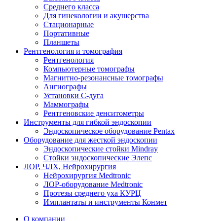
Среднего класса
Для гинекологии и акушерства
Стационарные
Портативные
Планшеты
Рентгенология и томография
Рентгенология
Компьютерные томографы
Магнитно-резонансные томографы
Ангиографы
Установки С-дуга
Маммографы
Рентгеновские денситометры
Инструменты для гибкой эндоскопии
Эндоскопическое оборудование Pentax
Оборудование для жесткой эндоскопии
Эндоскопические стойки Mindray
Стойки эндоскопические Элепс
ЛОР, ЧЛХ, Нейрохирургия
Нейрохирургия Medtronic
ЛОР-оборудование Medtronic
Протезы среднего уха КУРЦ
Имплантаты и инструменты Конмет
О компании