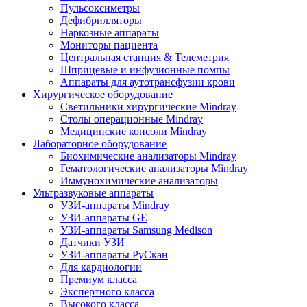
Пульсоксиметры
Дефибрилляторы
Наркозные аппараты
Мониторы пациента
Центральная станция & Телеметрия
Шприцевые и инфузионные помпы
Аппараты для аутотрансфузии крови
Хирургическое оборудование
Светильники хирургические Mindray
Столы операционные Mindray
Медицинские консоли Mindray
Лабораторное оборудование
Биохимические анализаторы Mindray
Гематологические анализаторы Mindray
Иммунохимические анализаторы
Ультразвуковые аппараты
УЗИ-аппараты Mindray
УЗИ-аппараты GE
УЗИ-аппараты Samsung Medison
Датчики УЗИ
УЗИ-аппараты РуСкан
Для кардиологии
Премиум класса
Экспертного класса
Высокого класса