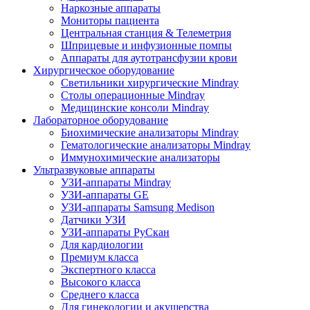
Наркозные аппараты
Мониторы пациента
Центральная станция & Телеметрия
Шприцевые и инфузионные помпы
Аппараты для аутотрансфузии крови
Хирургическое оборудование
Светильники хирургические Mindray
Столы операционные Mindray
Медицинские консоли Mindray
Лабораторное оборудование
Биохимические анализаторы Mindray
Гематологические анализаторы Mindray
Иммунохимические анализаторы
Ультразвуковые аппараты
УЗИ-аппараты Mindray
УЗИ-аппараты GE
УЗИ-аппараты Samsung Medison
Датчики УЗИ
УЗИ-аппараты РуСкан
Для кардиологии
Премиум класса
Экспертного класса
Высокого класса
Среднего класса
Для гинекологии и акушерства